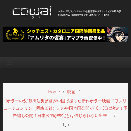
Skip
to
content
WEB映画マガジン「cowai コ
ホラー、SF、ファンタジーの最新情報＆クリエイティブの舞台裏
ワイ」
Home
映画
“Jホラーの父”鶴田法男監督が中国で撮った新作ホラー映画『ワンリ
ューシュンリン（网络凶铃）』の中国本国公開が10／30に決定！予
告編も公開！日本公開が未定とは信じられない出来！
1_b