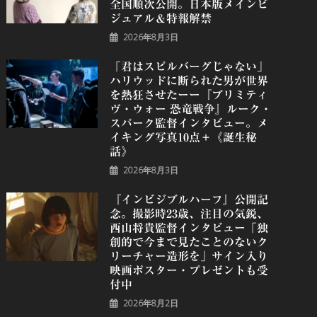
全国順次公開。日本版メインビ
ジュアル＆特報解禁
2026年8月3日
「君はスピルバーグじゃない」
ハリウッドに断られた男が世界
を熱狂させたーー『プリミティ
ヴ・ウォー 恐⻯戦争』ルーク・
スパーク監督インタビュー。メ
イキング写真10点＋《誕⽣秘
話》
2026年8月3日
『インビジブルハーフ』公開記
念。撮影時23歳、注目の気鋭、
⻄⼭将貴監督インタビュー「独
創的で今まで見たことのないク
リーチャー造形を」サイン入り
映画ポスター・プレゼントも受
付中
2026年8月2日