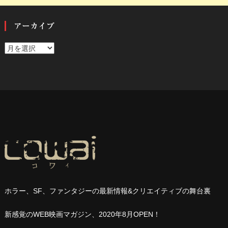
アーカイブ
ア
ー
カ
イ
ブ
ホラー、
SF
、ファンタジーの最新情報
&
クリエイティブの舞台裏
新感覚の
WEB
映画マガジン、
2020
年
8
月
OPEN
！