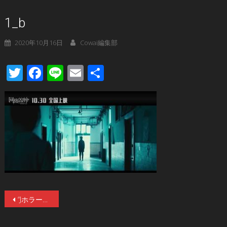
1_b
2020年10月16日
Cowai編集部
Twitter
Facebook
Line
Email
共
有
投
“Jホラーの父”鶴田法男監督が中国で撮った新作ホラー映画『ワンリューシュンリン（网络凶铃）』の中国本国公開が10／30に決定！予告編も公開！日本公開が未定とは信じられない出来！
稿