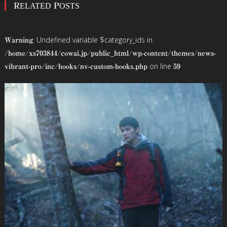
RELATED POSTS
ナ
ビ
: Undefined variable $category_ids in
Warning
ゲ
/home/xs703844/cowai.jp/public_html/wp-content/themes/news-
on line
vibrant-pro/inc/hooks/nv-custom-hooks.php
59
ー
シ
ョ
ン