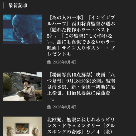
最新記事
【あの人の一本】『インビジブ
ルハーフ』⻄⼭将貴監督が選ぶ
《隠れた傑作ホラー・ベスト
5》。「この監督にしか作れな
い、誰にも真似できないホラー
映画」サイン入りポスター・プ
レゼントも
2026年8月4日
【場面写真10点解禁】映画『八
つ墓村』9月18日(金)公開。監督
は清水崇、新・金田一耕助に尾
上松也、田治見要蔵に滝藤賢
一。
2026年8月4日
北欧発、無限にねじれるラビリ
ンス・ドキュメンタリー『グル
スポングの奇跡』９／４（金）