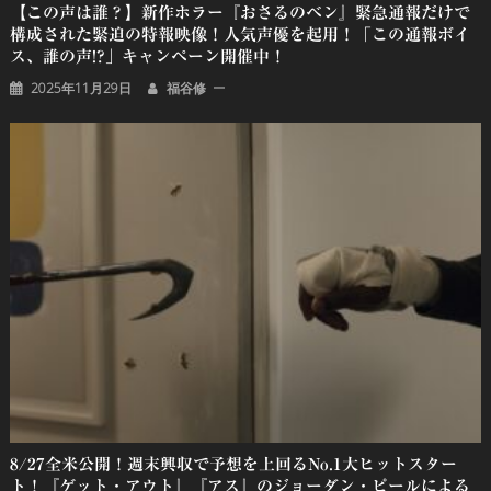
【この声は誰？】新作ホラー『おさるのベン』緊急通報だけで
構成された緊迫の特報映像！人気声優を起用！「この通報ボイ
ス、誰の声!?」キャンペーン開催中！
2025年11月29日
福谷修
8/27全米公開！週末興収で予想を上回るNo.1大ヒットスター
ト！『ゲット・アウト』『アス』のジョーダン・ピールによる