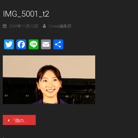
IMG_5001_t2
2020年11月22日
Cowai編集部
Twitter
Facebook
Line
Email
共
有
投
「指の隙間から見るほど怖かった！」（武田玲奈）11/27より全国公開の映画『真･鮫島事件』のドライブインシアター世界最速上映会が11/21夜、開催され、武田玲奈、佐野岳、永江二朗監督が登壇！
稿