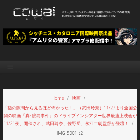
Skip
to
content
WEB映画マガジン「cowai コ
ホラー、SF、ファンタジーの最新情報＆クリエイティブの舞台裏
ワイ」
Home
映画
「指の隙間から見るほど怖かった！」（武田玲奈）11/27より全国公
開の映画『真･鮫島事件』のドライブインシアター世界最速上映会が
11/21夜、開催され、武田玲奈、佐野岳、永江二朗監督が登壇！
IMG_5001_t2