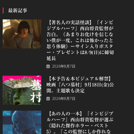
最新記事
【著名人の実話怪談】『インビ
ジブルハーフ』⻄⼭将貴監督が
告白。《あまりお化けを信じな
い僕が一度、これは怖かったと
思う体験》ーサイン入りポスタ
ー・プレゼントは8/9(日)に締切
延長
2026年8月7日
【本予告＆本ビジュアル解禁】
映画『八つ墓村』9月18日(金)公
開。主題歌も決定
2026年8月7日
【あの人の一本】『インビジブ
ルハーフ』⻄⼭将貴監督が選ぶ
《隠れた傑作ホラー・ベスト
5》。「この監督にしか作れな