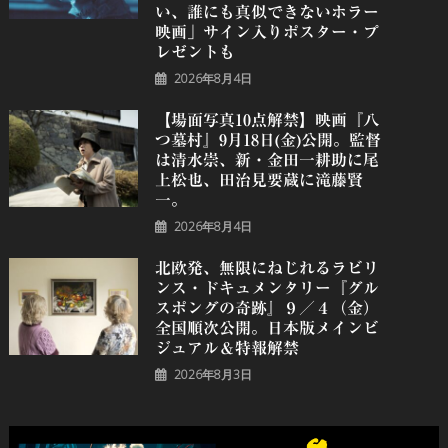
い、誰にも真似できないホラー
映画」サイン入りポスター・プ
レゼントも
2026年8月4日
【場面写真10点解禁】映画『八
つ墓村』9月18日(金)公開。監督
は清水崇、新・金田一耕助に尾
上松也、田治見要蔵に滝藤賢
一。
2026年8月4日
北欧発、無限にねじれるラビリ
ンス・ドキュメンタリー『グル
スポングの奇跡』９／４（金）
全国順次公開。日本版メインビ
ジュアル＆特報解禁
2026年8月3日