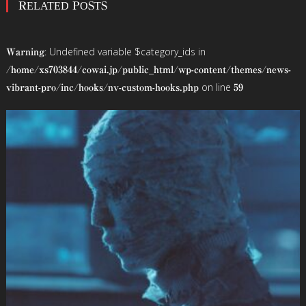
RELATED POSTS
ナ
ビ
: Undefined variable $category_ids in
Warning
ゲ
/home/xs703844/cowai.jp/public_html/wp-content/themes/news-
on line
vibrant-pro/inc/hooks/nv-custom-hooks.php
59
ー
シ
ョ
ン