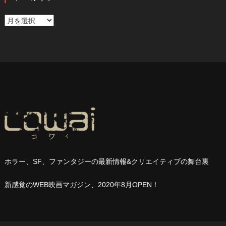
ア
ー
カ
イ
ブ
ホラー、
SF
、ファンタジーの最新情報
&
クリエイティブの舞台裏
新感覚の
WEB
映画マガジン、
2020
年
8
月
OPEN
！