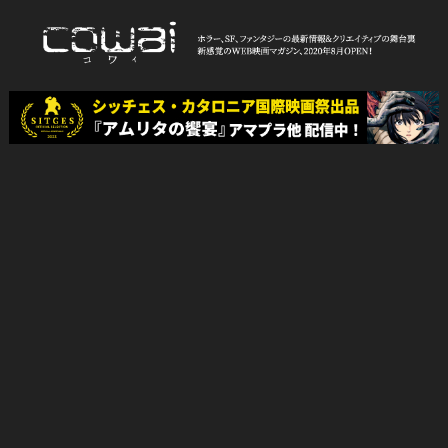
Skip
to
content
WEB映画マガジン「cowai コ
ホラー、SF、ファンタジーの最新情報＆クリエイティブの舞台裏
ワイ」