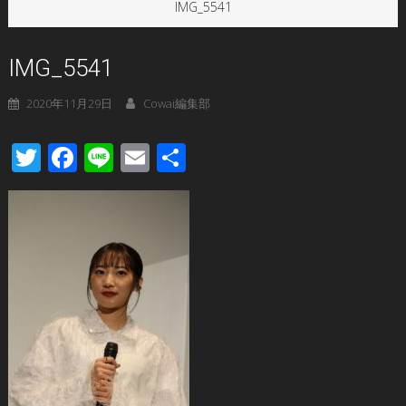
IMG_5541
IMG_5541
2020年11月29日
Cowai編集部
Twitter
Facebook
Line
Email
共
有