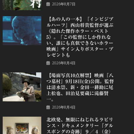
2026年8月7日
【あの人の一本】『インビジブ
ルハーフ』⻄⼭将貴監督が選ぶ
《隠れた傑作ホラー・ベスト
5》。「この監督にしか作れな
い、誰にも真似できないホラー
映画」サイン入りポスター・プ
レゼントも
2026年8月4日
【場面写真10点解禁】映画『八
つ墓村』9月18日(金)公開。監督
は清水崇、新・金田一耕助に尾
上松也、田治見要蔵に滝藤賢
一。
2026年8月4日
北欧発、無限にねじれるラビリ
ンス・ドキュメンタリー『グル
スポングの奇跡』９／４（金）