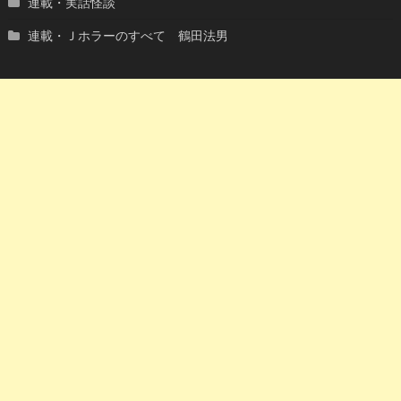
連載・実話怪談
連載・Ｊホラーのすべて 鶴田法男