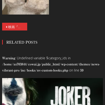
投
映画『真･鮫島事件』初日舞台挨拶リポート！武田玲奈、鶴見萌、清水理子（虹のコンキスタドール）、永江二朗監督が登壇！武田「新しいタイプのホラーです」、監督も「感無量」
稿
RELATED POSTS
ナ
ビ
: Undefined variable $category_ids in
Warning
ゲ
/home/xs703844/cowai.jp/public_html/wp-content/themes/news-
on line
vibrant-pro/inc/hooks/nv-custom-hooks.php
59
ー
シ
ョ
ン