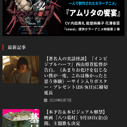
最新記事
【著名人の実話怪談】『インビ
ジブルハーフ』⻄⼭将貴監督が
告白。《あまりお化けを信じな
い僕が一度、これは怖かったと
思う体験》ーサイン入りポスタ
ー・プレゼントは8/9(日)に締切
延長
2026年8月7日
【本予告＆本ビジュアル解禁】
映画『八つ墓村』9月18日(金)公
開。主題歌も決定