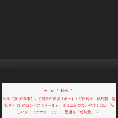
Home
映画
映画『真･鮫島事件』初日舞台挨拶リポート！武田玲奈、鶴見萌、清
水理子（虹のコンキスタドール）、永江二朗監督が登壇！武田「新
しいタイプのホラーです」、監督も「感無量」