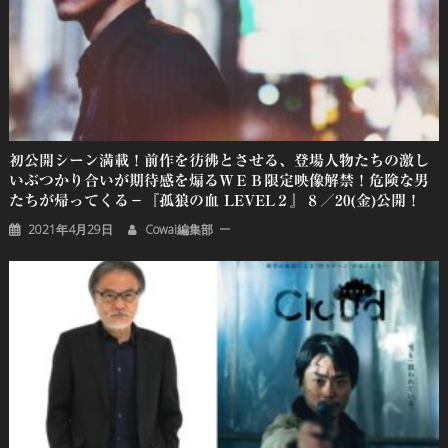
初公開シーン満載！前作を彷彿とさせる、登場人物たちの激し
いぶつかり合いが期待感を煽るＷＥＢ限定映像解禁！危険な男
たちが帰ってくる－『孤狼の血 LEVEL２』８／20(金)公開！
2021年4月29日
Cowai編集部