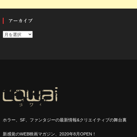
アーカイブ
ア
ー
カ
イ
ブ
ホラー、
SF
、ファンタジーの最新情報
&
クリエイティブの舞台裏
新感覚の
WEB
映画マガジン、
2020
年
8
月
OPEN
！