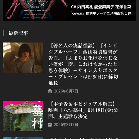
最新記事
【著名人の実話怪談】『インビ
ジブルハーフ』⻄⼭将貴監督が
告白。《あまりお化けを信じな
い僕が一度、これは怖かったと
思う体験》ーサイン入りポスタ
ー・プレゼントは8/9(日)に締切
延長
2026年8月7日
【本予告＆本ビジュアル解禁】
映画『八つ墓村』9月18日(金)公
開。主題歌も決定
2026年8月7日