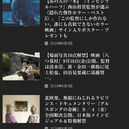
【あの人の一本】『インビジブ
ルハーフ』⻄⼭将貴監督が選ぶ
《隠れた傑作ホラー・ベスト
5》。「この監督にしか作れな
い、誰にも真似できないホラー
映画」サイン入りポスター・プ
レゼントも
2026年8月4日
【場面写真10点解禁】映画『八
つ墓村』9月18日(金)公開。監督
は清水崇、新・金田一耕助に尾
上松也、田治見要蔵に滝藤賢
一。
2026年8月4日
北欧発、無限にねじれるラビリ
ンス・ドキュメンタリー『グル
スポングの奇跡』９／４（金）
全国順次公開。日本版メインビ
ジュアル＆特報解禁
2026年8月3日