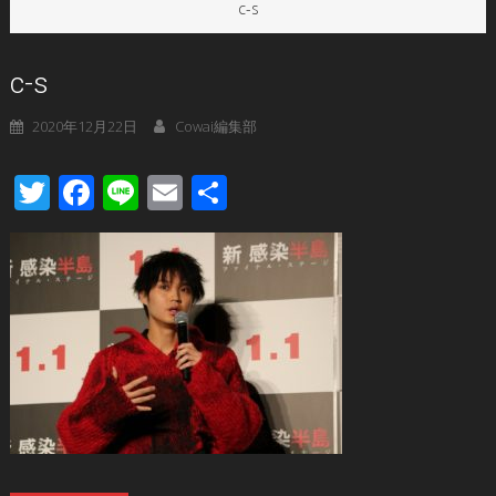
c-s
c-s
2020年12月22日
Cowai編集部
Twitter
Facebook
Line
Email
共
有