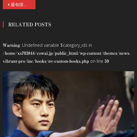
投
最旬俳優・磯村勇斗がゾンビに囲まれ、ゾンビ愛ダダ漏れ！元旦公開の映画『新感染半島』公開直前記念イベントでゾンビ映画の魅力を存分に語る！
稿
RELATED POSTS
ナ
ビ
: Undefined variable $category_ids in
Warning
ゲ
/home/xs703844/cowai.jp/public_html/wp-content/themes/news-
on line
vibrant-pro/inc/hooks/nv-custom-hooks.php
59
ー
シ
ョ
ン