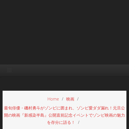
Home
映画
最旬俳優・磯村勇斗がゾンビに囲まれ、ゾンビ愛ダダ漏れ！元旦公
開の映画『新感染半島』公開直前記念イベントでゾンビ映画の魅力
を存分に語る！