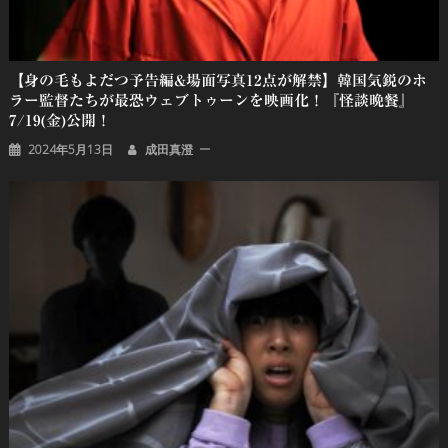
【身の毛もよだつ予告編&場面写真12点が解禁】韓国気鋭のホ
ラー監督たちが最恐ウェブトゥーンを映画化！『怪談晩餐』
7/19(金)公開！
2024年5月13日
成田真澄