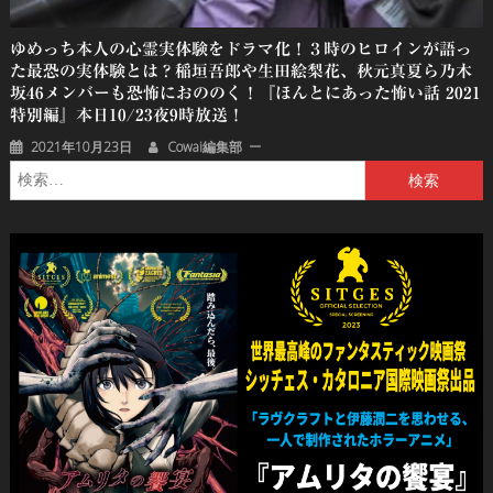
ゆめっち本人の心霊実体験をドラマ化！３時のヒロインが語っ
た最恐の実体験とは？稲垣吾郎や生田絵梨花、秋元真夏ら乃木
坂46メンバーも恐怖におののく！『ほんとにあった怖い話 2021
特別編』本日10/23夜9時放送！
2021年10月23日
Cowai編集部
検
索: