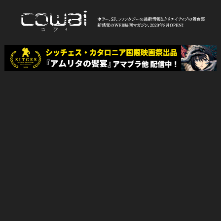
Skip
to
content
WEB映画マガジン「cowai コ
ホラー、SF、ファンタジーの最新情報＆クリエイティブの舞台裏
ワイ」