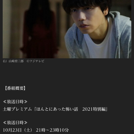
右）山崎育三郎 ©フジテレビ
【番組概要】
≪放送日時≫
土曜プレミアム『ほんとにあった怖い話 2021特別編』
≪放送日時≫
10月23日（土） 21時～23時10分