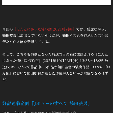
今回の
『ほんとにあった怖い話 2021特別編』
では、残念ながら、
鶴田監督は演出していないそうだが、鶴田イズムを継承した若手監
督たちが才能を発揮している。
そして、こちらも恒例となった放送当日の昼に放送される『ほんと
にあった怖い話 傑作選』(2021年10月23日(土) 13:35～15:25 放
送)では、なんと8作品中、6作品が鶴田監督の演出作品！いかに『ほ
ん怖』において鶴田監督が残した功績が大きいかが理解できるはず
だ。
好評連載企画「Jホラーのすべて 鶴田法男」