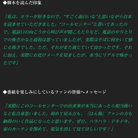
◆脚本を読んだ印象
「私は、ホラーが好きなので、“すごく面白いな”と思いながら台本
を読ませていただきました。“コールセンター”と書いてあったの
で、電話口の向こうから叫び声が聞こえたりなど、電話のやりとり
での怖さかなと最初は思っていましたが、実際はそばに何かいて感
じる怖さでした。ただ、それがまた演じていて良かったです。それ
に加え、実際にお化けメークを見ましたが、本当にリアルで怖かっ
たです」
◆番組を楽しみにしているファンの皆様へメッセージ
「実際にこのコールセンターでの出来事が本当にあったら相当怖い
なと私自身思いました。初めて見る方も、『ほん怖』ファンの方も
納得のいく作品になったと思います。ぜひ、ハラハラ・ドキドキ、
家のカーテンを閉めて、電気を消して見てほしいです！」