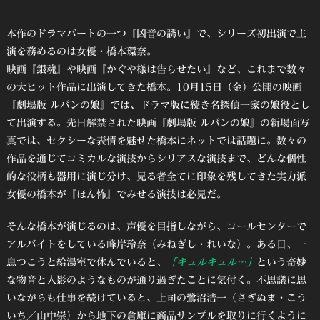
本作のドラマパートの一つ『凶音の誘い』で、シリーズ初出演で主
演を務めるのは女優・橋本環奈。
映画『銀魂』や映画『かぐや様は告らせたい』など、これまで数々
の大ヒット作品に出演してきた橋本。10月15日（金）公開の映画
『劇場版 ルパンの娘』では、ドラマ版に続き名探偵一家の娘役とし
て出演する。先日解禁された映画『劇場版 ルパンの娘』の新場面写
真では、セクシーな表情を魅せた橋本にネットでは話題に。数々の
作品を通じてコミカルな演技からシリアスな演技まで、どんな個性
的な役柄も器用に演じ分け、見る者全てに印象を残してきた実力派
女優の橋本が『ほん怖』でみせる演技は必見だ。
そんな橋本が演じるのは、声優を目指しながら、コールセンターで
アルバイトをしている峰岸玲奈（みねぎし・れいな）。ある日、一
息つこうと給湯室で休んでいると、
「キュルキュル…」
という奇妙
な物音と人影のようなものが通り過ぎたことに気付く。不思議に思
いながらも仕事を続けていると、上司の鷺沼浩一（さぎぬま・こう
いち／山中崇）から地下の倉庫に商品サンプルを取りに行くように