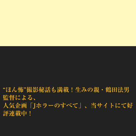
“ほん怖”撮影秘話も満載！生みの親・鶴田法男
監督による、
人気企画「Jホラーのすべて」、当サイトにて好
評連載中！