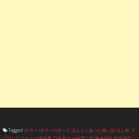
Tagged
Jホラー
Jホラーのすべて
ほんとにあった怖い話
ほん怖
フ
ジテレビドラマ
与田祐希
乃木坂46
山崎育三郎
橋本環奈
稲垣吾郎