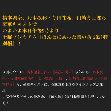
橋本環奈、乃木坂46・与田祐希、山崎育三郎ら
豪華キャストで
いよいよ本日午後9時より
土曜プレミアム『ほんとにあった怖い話 2021特
別編』
！
今回紹介した、
橋本環奈主演の『凶音の誘い』
以外にも、
乃木坂
46・与田祐希主演の『七不思議』（仮）
、
山崎育三郎主演の『事故
物件Ａ』
ら、豪華キャストによる魅力あふれるラインナップが並
ぶ。
実話怪談系ドラマの最高峰、「ほん怖」2021特別編をお見逃しな
く！