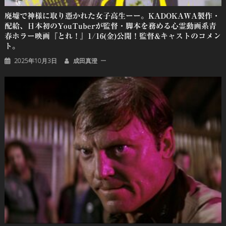
廃墟で神様に取り憑かれた女子高生ーー。KADOKAWA製作・
配給、日本初のYouTuberが監督・脚本を務める心霊動画系青
春ホラー映画『とれ！』1/16(金)公開！監督&キャストのコメン
ト。
2025年10月3日
成田真澄