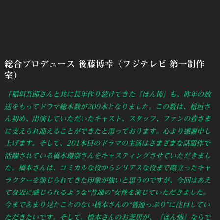
総合プロデュース 後藤博幸（フジテレビ 第一制作
室）
「稲垣吾郎さんと共に長年作り続けてきた『ほん怖』も、昨年の放
送をもってドラマ総本数が200本となりました。この数は、稲垣さ
ん初め、出演していただいたキャスト、スタッフ、ファンの皆さま
に支えられ迎えることができたと思っております。心より感謝申し
上げます。そして、201本目のドラマの主演はさまざまな話題作で
活躍されている橋本環奈さんをキャスティングさせていただきまし
た。橋本さんは、コミカルな役からシリアスな役まで際立ったキャ
ラクターを演じられてきた印象が強いと思うのですが、今回はあえ
て身近に感じられるような“普通の”女性を演じていただきました。
今まであまり見たことのない橋本さんの“普通っぷり”に注目してい
ただきたいです。そして、橋本さんのお芝居が、『ほん怖』ならで