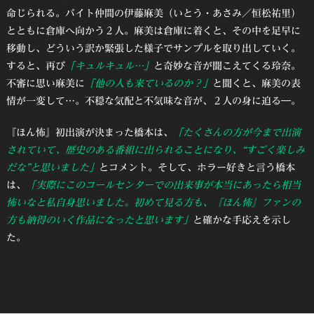
命じられる。バイト仲間の伊藤麻美（いとう・あさみ／恒松祐里）
とともに倉庫へ向かう２人。麻美は倉庫に着くと、その中を足早に
移動し、どういう訳か緊張した様子でサンプルを取り出していく。
すると、再び
「キュルキュル…」
と奇妙な音が聞こえてくる玲奈。
不審に思い麻美に
「他の人も来ているのか？」
と聞くと、麻美の表
情が一変して…。不穏な気配と不気味な音が、２人の身に迫る―。
『ほん怖』初出演が決まった橋本は、
「たくさんの方が今まで出演
されていて、歴史のある番組に出られることになり、“すごく楽しみ
だな”と思いました」
とコメント。そして、ホラー好きと言う橋本
は、
「実際にこのコールセンターでの出来事が本当にあったら相当
怖いなと私自身思いました。初めて見る方も、『ほん怖』ファンの
方も納得のいく作品になったと思います」
と確かな手応えを示し
た。