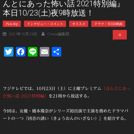
んとにあった怖い話 2021特別編』
本日10/23(土)夜9時放送！
Pick-Up
インタビュー・コメント
オススメ
ドラマ・WEB映画
2021年10月23日
Cowai編集部
0
Twitter
Facebook
Line
Email
共
有
フジテレビでは、10月23日（土）に土曜プレミアム
『ほんとにあっ
た怖い話 2021特別編』
を21時から放送する。
今回は、女優・橋本環奈がシリーズ初出演で主演を務めたドラマパ
ートの一つ『凶音の誘い（きょうおんのいざない）』を紹介する。