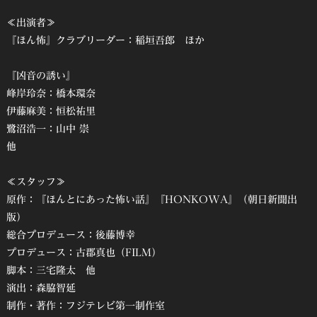
≪出演者≫
『ほん怖』クラブリーダー：稲垣吾郎 ほか
『凶音の誘い』
峰岸玲奈：橋本環奈
伊藤麻美：恒松祐里
鷺沼浩一：山中 崇
他
≪スタッフ≫
原作：『ほんとにあった怖い話』『HONKOWA』（朝日新聞出
版）
総合プロデュース：後藤博幸
プロデュース：古郡真也（FILM）
脚本：三宅隆太 他
演出：森脇智延
制作・著作：フジテレビ第一制作室