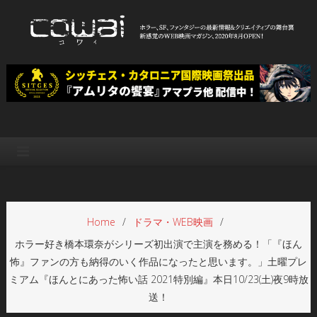
Skip
to
content
WEB映画マガジン「cowai コ
ホラー、SF、ファンタジーの最新情報＆クリエイティブの舞台裏
ワイ」
Home
ドラマ・WEB映画
ホラー好き橋本環奈がシリーズ初出演で主演を務める！「『ほん
怖』ファンの方も納得のいく作品になったと思います。」土曜プレ
ミアム『ほんとにあった怖い話 2021特別編』本日10/23(土)夜9時放
送！