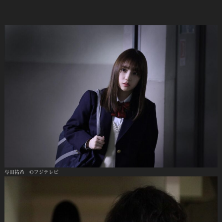
与田祐希 ©フジテレビ