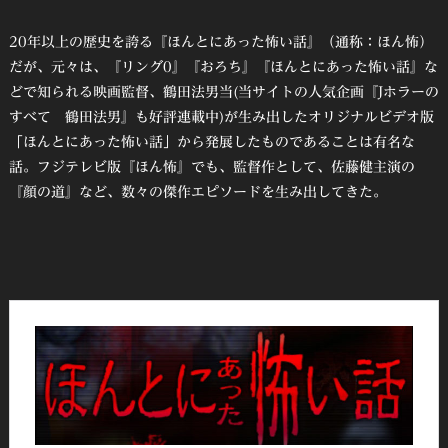
20年以上の歴史を誇る『ほんとにあった怖い話』（通称：ほん怖）
だが、元々は、『リング0』『おろち』『ほんとにあった怖い話』な
どで知られる映画監督、鶴田法男当(当サイトの人気企画『Jホラーの
すべて 鶴田法男』も好評連載中)が生み出したオリジナルビデオ版
「ほんとにあった怖い話」から発展したものであることは有名な
話。フジテレビ版『ほん怖』でも、監督作として、佐藤健主演の
『顔の道』など、数々の傑作エピソードを生み出してきた。