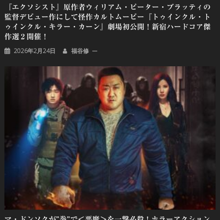
『エクソシスト』原作者ウィリアム・ピーター・ブラッティの
監督デビュー作にして怪作カルトムービー『トゥインクル・ト
ゥインクル・キラー・カーン』劇場初公開！新宿ハードコア傑
作選２開催！
2026年2月24日
福谷修
マ・ドンソクが”拳”で＜悪魔＞を一撃必殺！ホラーアクション