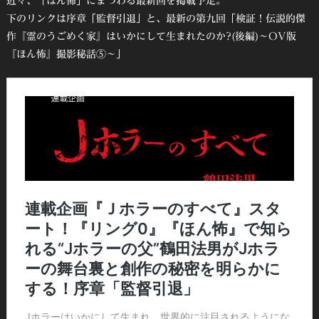
近々、「ほん怖」にまつわる最新回を掲載予定。
下のリンクは序章「監督引退」と、最新の第九回「検証！伝説的傑
作『霊のうごめく家』はいかにして生まれたのか?(後編)～OV版
『ほん怖』撮影秘話⑤～」