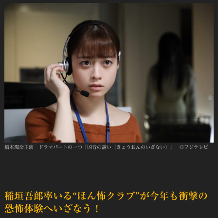
橋本環奈主演 ドラマパートの一つ『凶音の誘い（きょうおんのいざない）』 ©フジテレビ
稲垣吾郎率いる“ほん怖クラブ”が今年も衝撃の
恐怖体験へいざなう！