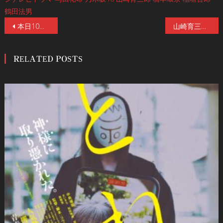
鶴田法男
投
本日10／23（土）夜9時より『ほんとにあった怖い話 2021特別編』放送！さらに昼1時30分より「傑作選」放送！傑作選は8作品中6作品が“Jホラーのすべて”鶴田法男監督作品！監督からの緊急解説コメント掲載！
山崎育三郎を襲う最凶最悪の“事故物件”！『ほん怖』初出演で新境地開拓！「いつもイメージしている僕とは違う」土曜プレミアム『ほんとにあった怖い話 2021特別編』本日10/23(土)夜9時放送！
稿
RELATED POSTS
ナ
ビ
ゲ
ー
シ
ョ
ン