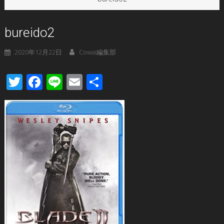
bureido2
2020年12月22日
Cowai編集部
Twitter
Facebook
Line
Email
共
有