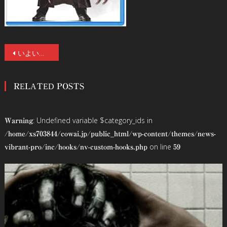
投
いよいよ正月爆上げ公開『燃えよデブゴン／TOKYO MISSION』！ドニー・イェン（ローグ・ワン）×谷垣健治（るろうに剣心）でまさかのデブゴンが復活！谷垣監督インタビュー付。
稿
RELATED POSTS
ナ
ビ
: Undefined variable $category_ids in
Warning
ゲ
/home/xs703844/cowai.jp/public_html/wp-content/themes/news-
on line
vibrant-pro/inc/hooks/nv-custom-hooks.php
59
ー
シ
ョ
ン