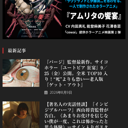
最新記事
『パージ』監督最新作。サイコ
ホラー『ユートピア 狂宴』9／
25（金）公開。全米 TOP10 入
り！“死”よりも恐い―老人版
『ゲット・アウト』
2026年8月9日
【著名人の実話怪談】『インビ
ジブルハーフ』⻄⼭将貴監督が
告白。《あまりお化けを信じな
い僕が一度、これは怖かったと
思う体験》ーサイン入りポスタ