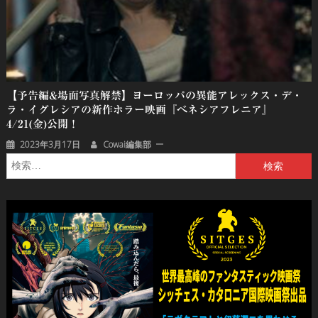
【予告編&場面写真解禁】ヨーロッパの異能アレックス・デ・
ラ・イグレシアの新作ホラー映画『べネシアフレニア』
4/21(金)公開！
2023年3月17日
Cowai編集部
検
索: