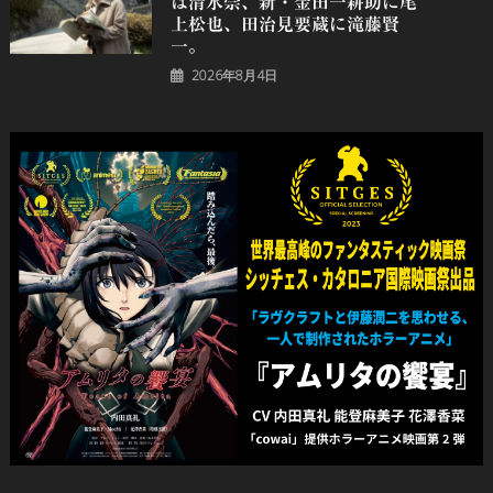
は清水崇、新・金田一耕助に尾
上松也、田治見要蔵に滝藤賢
一。
2026年8月4日