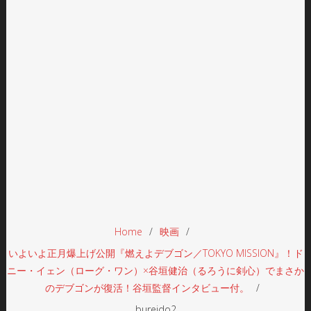
Home
映画
いよいよ正月爆上げ公開『燃えよデブゴン／TOKYO MISSION』！ド
ニー・イェン（ローグ・ワン）×谷垣健治（るろうに剣心）でまさか
のデブゴンが復活！谷垣監督インタビュー付。
bureido2