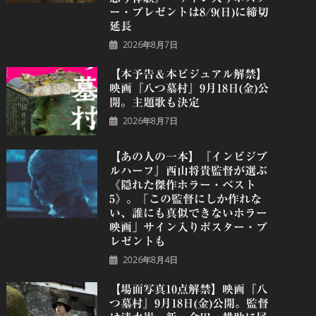
ー・プレゼントは8/9(日)に締切
延長
2026年8月7日
【本予告＆本ビジュアル解禁】
映画『八つ墓村』9月18日(金)公
開。主題歌も決定
2026年8月7日
【あの人の一本】『インビジブ
ルハーフ』⻄⼭将貴監督が選ぶ
《隠れた傑作ホラー・ベスト
5》。「この監督にしか作れな
い、誰にも真似できないホラー
映画」サイン入りポスター・プ
レゼントも
2026年8月4日
【場面写真10点解禁】映画『八
つ墓村』9月18日(金)公開。監督