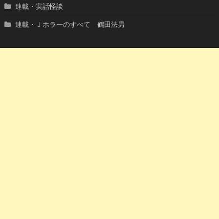
連載・実話怪談
連載・Ｊホラーのすべて 鶴田法男