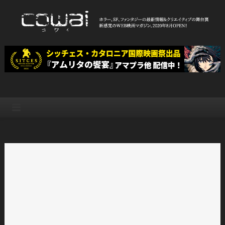
Skip
to
content
WEB映画マガジン「cowai コ
ホラー、SF、ファンタジーの最新情報＆クリエイティブの舞台裏
ワイ」