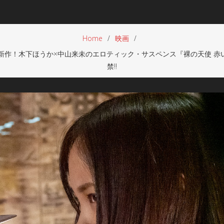
Home
映画
！木下ほうか×中山来未のエロティック・サスペンス『裸の天使 赤い部
禁!!