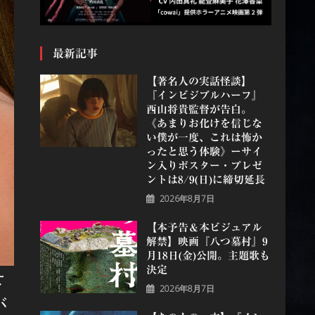
最新記事
【著名人の実話怪談】
『インビジブルハーフ』
⻄⼭将貴監督が告白。
《あまりお化けを信じな
い僕が一度、これは怖か
ったと思う体験》ーサイ
ン入りポスター・プレゼ
ントは8/9(日)に締切延長
2026年8月7日
【本予告＆本ビジュアル
解禁】映画『八つ墓村』9
月18日(金)公開。主題歌も
決定
下
2026年8月7日
が