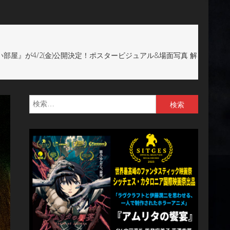
屋』が4/2(金)公開決定！ポスタービジュアル&場面写真 解
検
索: