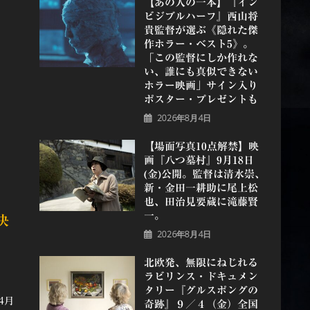
【あの人の一本】『イン
ビジブルハーフ』⻄⼭将
貴監督が選ぶ《隠れた傑
作ホラー・ベスト5》。
「この監督にしか作れな
い、誰にも真似できない
ホラー映画」サイン入り
ポスター・プレゼントも
2026年8月4日
【場面写真10点解禁】映
画『八つ墓村』9月18日
(金)公開。監督は清水崇、
新・金田一耕助に尾上松
也、田治見要蔵に滝藤賢
一。
決
2026年8月4日
北欧発、無限にねじれる
ラビリンス・ドキュメン
タリー『グルスポングの
4月
奇跡』９／４（金）全国