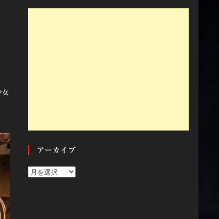
少女
アーカイブ
ア
ー
カ
イ