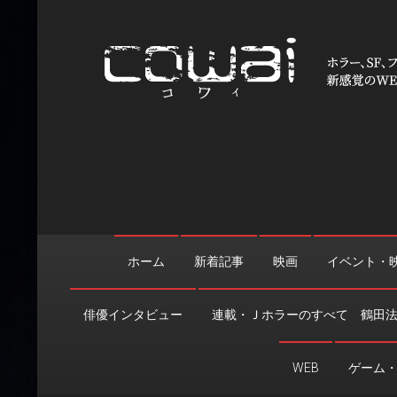
Skip
to
content
WEB映画マガジン「cowai
ホラー、SF、ファンタジーの最新情報＆クリエイティブの舞
ホーム
新着記事
映画
イベント・
俳優インタビュー
連載・Ｊホラーのすべて 鶴田
WEB
ゲーム