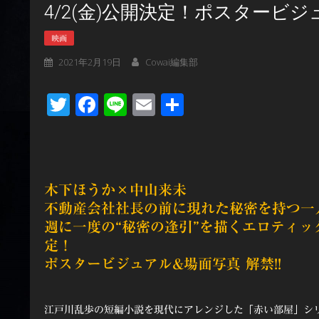
4/2(金)公開決定！ポスタービジュ
映画
2021年2月19日
Cowai編集部
Twitter
Facebook
Line
Email
共
有
木下ほうか×中山来未
不動産会社社長の前に現れた秘密を持つ一
週に一度の“秘密の逢引”を描くエロティック
定！
ポスタービジュアル&場面写真 解禁!!
江戸川乱歩の短編小説を現代にアレンジした「赤い部屋」シ