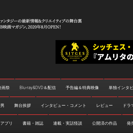
 コワイ」
台裏
映画祭
Blu-ray&DVD＆配信
予告編＆特典映像
単独インタ
法男
舞台挨拶
インタビュー・コメント
レビュー
ドラ
・アプリ
書籍・雑誌
連載・実話怪談
公開済の作品
発売