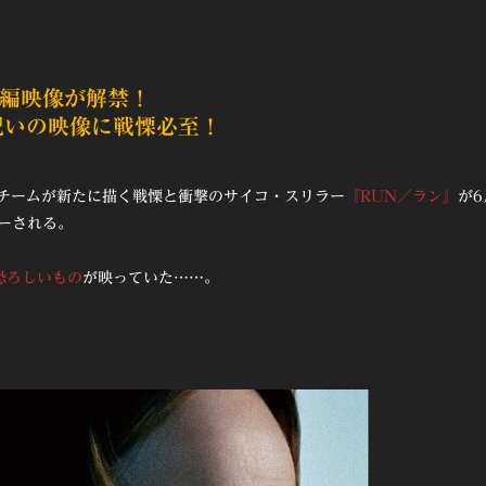
本編映像が解禁！
呪いの映像に戦慄必至！
作チームが新たに描く戦慄と衝撃のサイコ・スリラー
『RUN／ラン』
が6
ョーされる。
恐ろしいもの
が映っていた……。