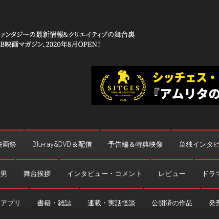
 コワイ」
台裏
映画祭
Blu-ray&DVD＆配信
予告編＆特典映像
単独インタ
法男
舞台挨拶
インタビュー・コメント
レビュー
ドラ
・アプリ
書籍・雑誌
連載・実話怪談
公開済の作品
発売