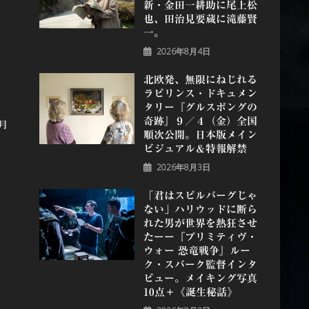
新・金田一耕助に尾上松
也、田治見要蔵に滝藤賢
一。
2026年8月4日
北欧発、無限にねじれる
ラビリンス・ドキュメン
タリー『グルスポングの
奇跡』９／４（金）全国
月
順次公開。日本版メイン
ビジュアル＆特報解禁
2026年8月3日
「君はスピルバーグじゃ
ない」ハリウッドに断ら
れた男が世界を熱狂させ
たーー『プリミティヴ・
ウォー 恐⻯戦争』ルー
ク・スパーク監督インタ
ビュー。メイキング写真
10点＋《誕⽣秘話》