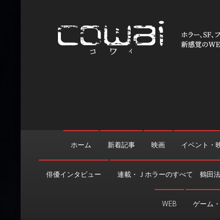
Skip
to
content
WEB映画マガジン「cowai
ホラー、SF、ファンタジーの最新情報＆クリエイティブの舞
ホーム
新着記事
映画
イベント・
俳優インタビュー
連載・Ｊホラーのすべて 鶴田
WEB
ゲーム