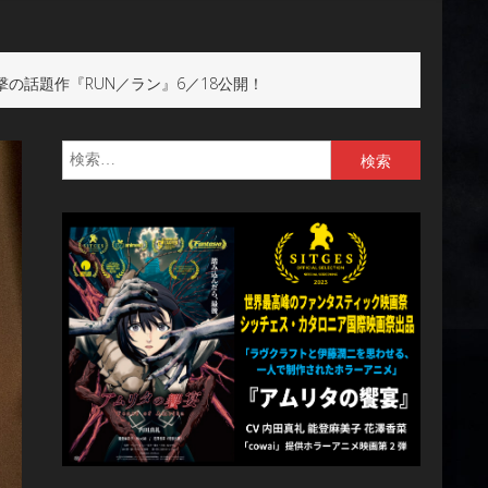
撃の話題作『RUN／ラン』6／18公開！
検
索: