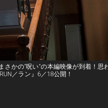
まさかの“呪い”の本編映像が到着！思
RUN／ラン』6／18公開！