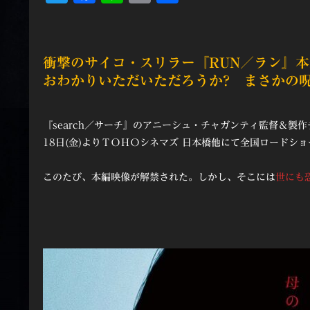
有
衝撃のサイコ・スリラー『RUN／ラン』
おわかりいただいただろうか? まさかの
『search／サーチ』のアニーシュ・チャガンティ監督＆製
18日(金)よりＴＯＨＯシネマズ 日本橋他にて全国ロードシ
このたび、本編映像が解禁された。しかし、そこには
世にも