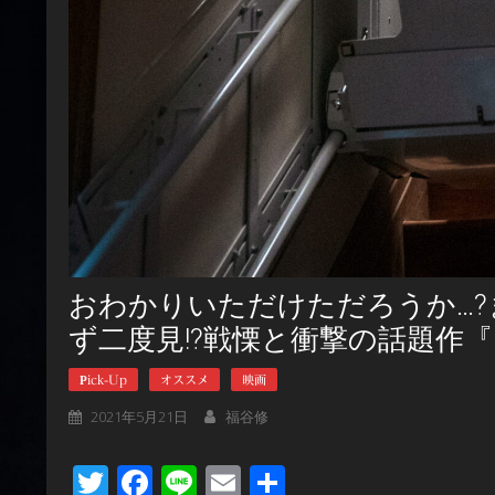
おわかりいただけただろうか…?
ず二度見!?戦慄と衝撃の話題作『
Pick-Up
オススメ
映画
2021年5月21日
福谷修
Twitter
Facebook
Line
Email
共