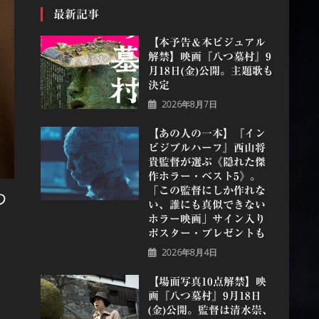
最新記事
【本予告＆本ビジュアル
解禁】映画『八つ墓村』9
月18日(金)公開。主題歌も
決定
2026年8月7日
【あの人の一本】『イン
ビジブルハーフ』⻄⼭将
貴監督が選ぶ《隠れた傑
作ホラー・ベスト5》。
「この監督にしか作れな
わ
い、誰にも真似できない
ホラー映画」サイン入り
ポスター・プレゼントも
2026年8月4日
【場面写真10点解禁】映
画『八つ墓村』9月18日
(金)公開。監督は清水崇、