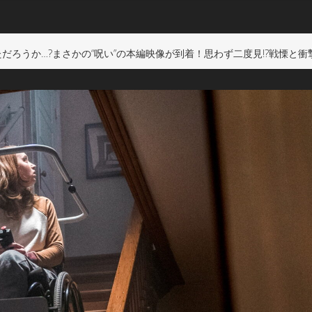
だろうか…?まさかの“呪い”の本編映像が到着！思わず二度見!?戦慄と衝