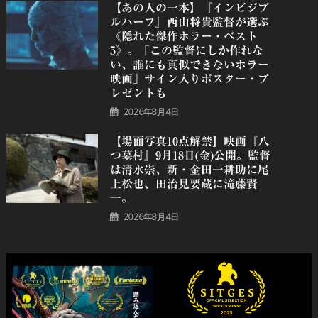
【あの人の一本】『インビジブ
ルハーフ』⻄⼭将貴監督が選ぶ
《隠れた傑作ホラー・ベスト
5》。「この監督にしか作れな
い、誰にも真似できないホラー
映画」サイン入りポスター・プ
レゼントも
2026年8月4日
【場面写真10点解禁】映画『八
つ墓村』9月18日(金)公開。監督
は清水崇、新・金田一耕助に尾
上松也、田治見要蔵に滝藤賢
一。
2026年8月4日