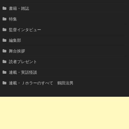
書籍・雑誌
特集
監督インタビュー
編集部
舞台挨拶
読者プレゼント
連載・実話怪談
連載・Ｊホラーのすべて 鶴田法男