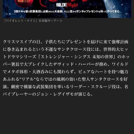
『バイオレント・ナイト』日本版キーアート
クリスマスイブの日、子供たちにプレゼントを届けに来て強奪計画
に巻き込まれるという不運なサンタクロース役には、世界的大ヒッ
トドラマシリーズ「ストレンジャー・シングス 未知の世界」のホッ
パー署長で大ブレイクした
デヴィッド・ハーバー
が務め、ワイルド
でメタボ体形・大酒呑みにも関わらず、ビュアなハートを持つ魅力
あふれる“リアル“ならではの風刺の効いた聖人サンタクロースを好
演。緻密で横暴な武装集団を率いるリーダー・スクルージ役は、名
バイプレーヤーのジョン・レグイザモが演じる。