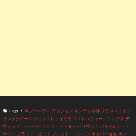
Tagged
Mr.ノーバディ
アクション
ギンティ小林
クリスマスイブ
サンタクロース
ジョン・レグイザモ
ストレンジャー・シングス
デ
ヴィッド・ハーバー
ナーメ・テーター
ハリウッド
バイオレント・
ナイト
ブラッド・ピット
ブレット・トレイン
ホッパー署長
ボブ・