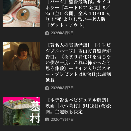
『パージ』監督最新作。サイコ
ホラー『ユートピア 狂宴』9／
25（金）公開。全米 TOP10 入
り！“死”よりも恐い―老人版
『ゲット・アウト』
2026年8月9日
【著名人の実話怪談】『インビ
ジブルハーフ』⻄⼭将貴監督が
告白。《あまりお化けを信じな
い僕が一度、これは怖かったと
思う体験》ーサイン入りポスタ
ー・プレゼントは8/9(日)に締切
延長
2026年8月7日
【本予告＆本ビジュアル解禁】
映画『八つ墓村』9月18日(金)公
開。主題歌も決定
2026年8月7日