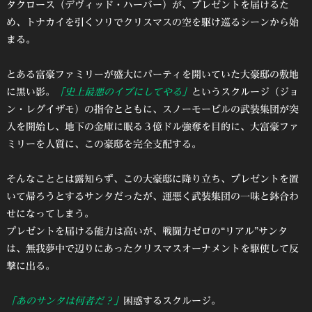
タクロース（デヴィッド・ハーバー）が、プレゼントを届けるた
め、トナカイを引くソリでクリスマスの空を駆け巡るシーンから始
まる。
とある富豪ファミリーが盛大にパーティを開いていた大豪邸の敷地
に黒い影。
「史上最悪のイブにしてやる」
というスクルージ（ジョ
ン・レグイザモ）の指令とともに、スノーモービルの武装集団が突
入を開始し、地下の金庫に眠る３億ドル強奪を目的に、大富豪ファ
ミリーを人質に、この豪邸を完全支配する。
そんなこととは露知らず、この大豪邸に降り立ち、プレゼントを置
いて帰ろうとするサンタだったが、運悪く武装集団の一味と鉢合わ
せになってしまう。
プレゼントを届ける能力は高いが、戦闘力ゼロの“リアル”サンタ
は、無我夢中で辺りにあったクリスマスオーナメントを駆使して反
撃に出る。
「あのサンタは何者だ？」
困惑するスクルージ。