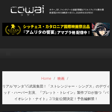
Skip
to
content
WEB映画マガジン「cowai コ
ホラー、SF、ファンタジーの最新情報＆クリエイティブの舞台裏
ワイ」
Home
映画
リアル“サンタ”VS武装集団！「ストレンジャー・シングス」のデヴィ
ッド・ハーバー主演、『ブレット・トレイン』製作プロが放つ『バ
イオレント・ナイト』2/3(金)公開決定！予告編解禁！