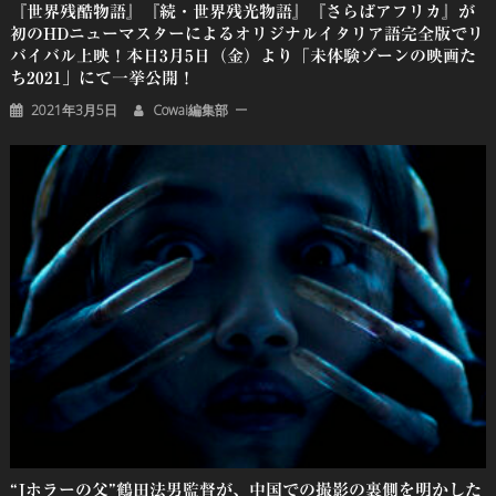
『世界残酷物語』『続・世界残光物語』『さらばアフリカ』が
初のHDニューマスターによるオリジナルイタリア語完全版でリ
バイバル上映！本日3月5日（金）より「未体験ゾーンの映画た
ち2021」にて一挙公開！
2021年3月5日
Cowai編集部
“Jホラーの父”鶴田法男監督が、中国での撮影の裏側を明かした