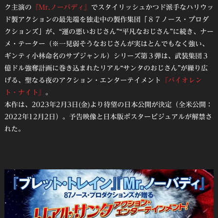
ク主演の
『Mr.ノーバディ』
でスタイリッシュかつド派手なハリウッ
ド製アクションの最先端を独走中の製作集団「８７ノース・プロダ
クションズ」が、“運の悪いおじさん”“平凡なおじさん”に続き、ナー
メ・テーター（※一見弱そうなおじさんが実はとんでもなく強い、
ギンティ小林命名のサブジャンル）シリーズ第３弾は、武装集団３
億ドル強奪計画に巻き込まれたリアル“サンタのおじさん”が繰り広
げる、聖なる夜のアクション・エンターテイメント
『バイオレン
ト・ナイト』
。
本作は、2023年2月3日(金)より待望の日本公開が決定（全米公開：
2022年12月2日）。予告映像と日本版ポスタービジュアルが解禁さ
れた。