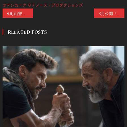
オデンカーク
８７ノース・プロダクションズ
投
町山智浩ら絶賛コメント到着！「本当にどうかしている映画です！」タイアップも決定！カルト作『殺しを呼ぶ卵』【最長版】12/2(金)日本初公開！
3月公開『シン・仮面ライダー』シン・ティザーポスター３種類完成！３日連続解禁・第１弾は『孤高』。 浜辺美波が演じる緑川ルリ子が登場。
稿
RELATED POSTS
ナ
ビ
ゲ
ー
シ
ョ
ン