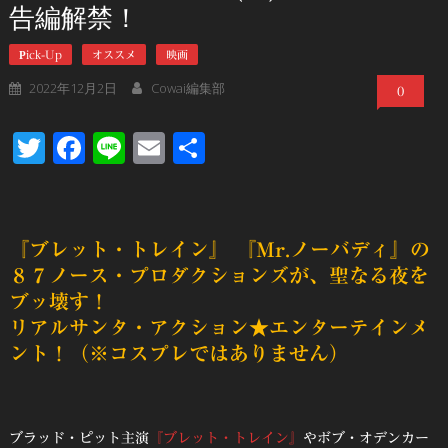
告編解禁！
Pick-Up
オススメ
映画
2022年12月2日
Cowai編集部
0
Twitter
Facebook
Line
Email
共
有
『ブレット・トレイン』 『Mr.ノーバディ』の
８７ノース・プロダクションズが、聖なる夜を
ブッ壊す！
リアルサンタ・アクション★エンターテインメ
ント！（※コスプレではありません）
ブラッド・ピット主演
『ブレット・トレイン』
やボブ・オデンカー