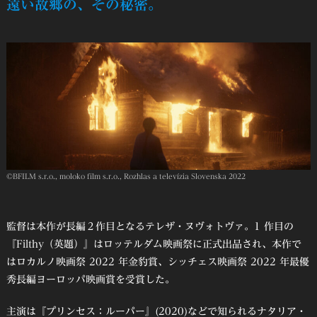
遠い故郷の、その秘密。
©︎BFILM s.r.o., moloko film s.r.o., Rozhlas a televízia Slovenska 2022
監督は本作が長編２作目となるテレザ・ヌヴォトヴァ。1 作目の
『Filthy（英題）』はロッテルダム映画祭に正式出品され、本作で
はロカルノ映画祭 2022 年金豹賞、シッチェス映画祭 2022 年最優
秀長編ヨーロッパ映画賞を受賞した。
主演は『プリンセス：ルーパー』(2020)などで知られるナタリア・