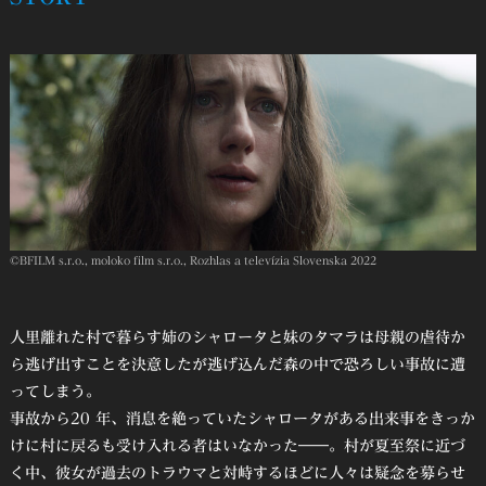
©︎BFILM s.r.o., moloko film s.r.o., Rozhlas a televízia Slovenska 2022
人里離れた村で暮らす姉のシャロータと妹のタマラは母親の虐待か
ら逃げ出すことを決意したが逃げ込んだ森の中で恐ろしい事故に遭
ってしまう。
事故から20 年、消息を絶っていたシャロータがある出来事をきっか
けに村に戻るも受け入れる者はいなかった――。村が夏至祭に近づ
く中、彼女が過去のトラウマと対峙するほどに人々は疑念を募らせ