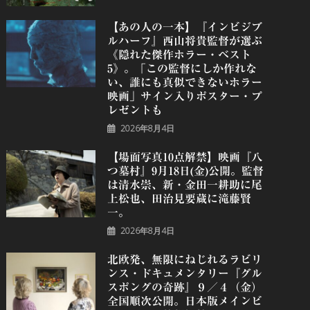
【あの人の一本】『インビジブ
ルハーフ』⻄⼭将貴監督が選ぶ
《隠れた傑作ホラー・ベスト
5》。「この監督にしか作れな
い、誰にも真似できないホラー
映画」サイン入りポスター・プ
レゼントも
2026年8月4日
【場面写真10点解禁】映画『八
つ墓村』9月18日(金)公開。監督
は清水崇、新・金田一耕助に尾
上松也、田治見要蔵に滝藤賢
一。
2026年8月4日
北欧発、無限にねじれるラビリ
ンス・ドキュメンタリー『グル
スポングの奇跡』９／４（金）
全国順次公開。日本版メインビ