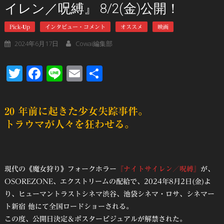
イレン／呪縛』 8/2(金)公開！
Pick-Up
インタビュー・コメント
オススメ
映画
2024年6月17日
Cowai編集部
Twitter
Facebook
Line
Email
共
有
20 年前に起きた少女失踪事件。
トラウマが人々を狂わせる。
現代の《魔女狩り》フォークホラー
『ナイトサイレン／呪縛』
が、
OSOREZONE、エクストリームの配給で、2024年8月2日(金)よ
り、ヒューマントラストシネマ渋谷、池袋シネマ・ロサ、シネマー
ト新宿 他にて全国ロードショーされる。
この度、公開日決定＆ポスタービジュアルが解禁された。