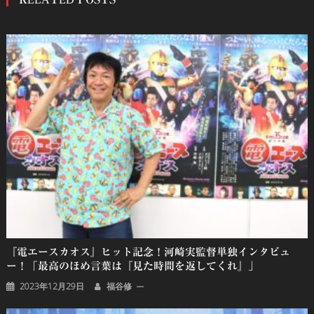
ナ
ビ
ゲ
ー
シ
ョ
ン
『電エースカオス』ヒット記念！河崎実監督単独インタビュ
ー！「最高のほめ言葉は『見た時間を返してくれ』」
2023年12月29日
福谷修