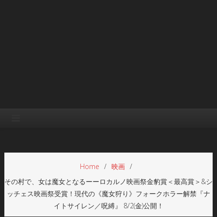
Home
映画
その村で、女は魔女となるーーロカルノ映画祭金豹賞＜最高賞＞&シ
ッチェス映画祭受賞！現代の《魔女狩り》フォークホラー解禁『ナ
イトサイレン／呪縛』 8/2(金)公開！