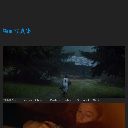
場面写真集
©︎BFILM s.r.o., moloko film s.r.o., Rozhlas a televízia Slovenska 2022