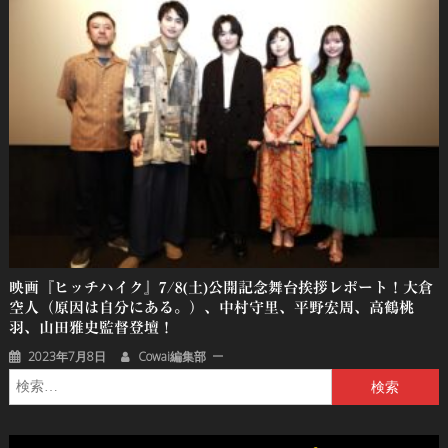
映画『ヒッチハイク』7/8(土)公開記念舞台挨拶レポート！大倉
空人（原因は自分にある。）、中村守里、平野宏周、高鶴桃
羽、山田雅史監督登壇！
2023年7月8日
Cowai編集部
検
索: