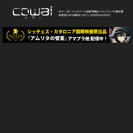
Skip
to
content
WEB映画マガジン「cowai コ
ホラー、SF、ファンタジーの最新情報＆クリエイティブの舞台裏
ワイ」