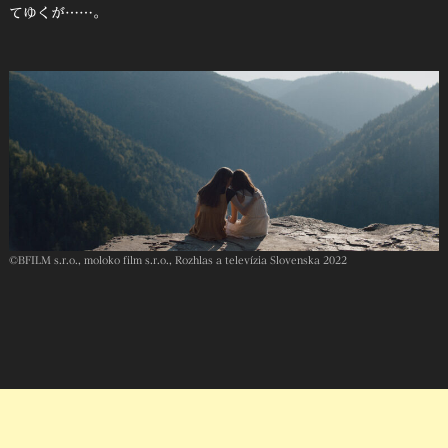
てゆくが……。
©︎BFILM s.r.o., moloko film s.r.o., Rozhlas a televízia Slovenska 2022