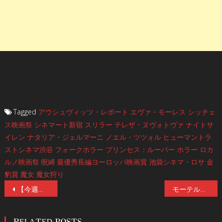
Tagged
アウシュヴィッツ・レポート
エヴァ・モーレス
シッチェ
ス映画祭
シネマート新宿
スリラー
テレザ・ヌヴォトヴァ
ナイトサ
イレン
ナタリア・ジェルマーニ
ノエル・ツツォル
ヒューマントラ
ストシネマ渋谷
フォークホラー
プリンセス：ルーパー
ホラー
ロカ
ルノ映画祭
呪縛
最優秀長編ヨーロッパ映画賞
池袋シネマ・ロサ
金
豹賞
魔女
魔女狩り
投
【今週のオススメ／試写レビュー】「豊島圭介監督の参加で怪しさ爆発、前作を超える面白さ」『新・三茶のポルターガイスト』6/21(金)公開！
モーテルについての怪談『ジャックポット』エピソードポスター解禁!韓国気鋭のホラー監督たちが最恐ウェブトゥーンを映画化！『怪談晩餐』7/19(金)公開！
稿
RELATED POSTS