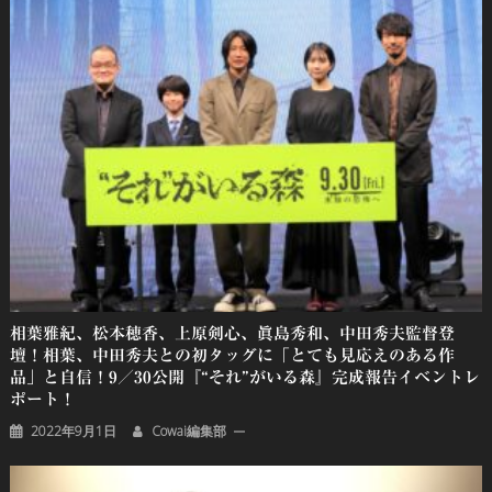
相葉雅紀、松本穂香、上原剣心、眞島秀和、中田秀夫監督登
壇！相葉、中田秀夫との初タッグに「とても見応えのある作
品」と自信！9／30公開『“それ”がいる森』完成報告イベントレ
ポート！
2022年9月1日
Cowai編集部