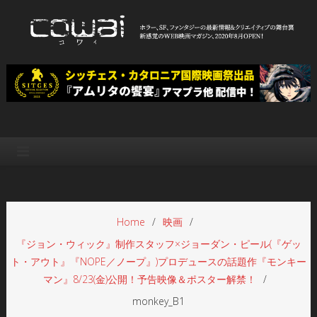
Skip
to
content
WEB映画マガジン「cowai コ
ホラー、SF、ファンタジーの最新情報＆クリエイティブの舞台裏
ワイ」
Home
映画
『ジョン・ウィック』制作スタッフ×ジョーダン・ピール(『ゲッ
ト・アウト』『NOPE／ノープ』)プロデュースの話題作『モンキー
マン』8/23(金)公開！予告映像＆ポスター解禁！
monkey_B1