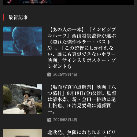
最新記事
【あの人の一本】『インビジブ
ルハーフ』⻄⼭将貴監督が選ぶ
《隠れた傑作ホラー・ベスト
5》。「この監督にしか作れな
い、誰にも真似できないホラー
映画」サイン入りポスター・プ
レゼントも
2026年8月4日
【場面写真10点解禁】映画『八
つ墓村』9月18日(金)公開。監督
は清水崇、新・金田一耕助に尾
上松也、田治見要蔵に滝藤賢
一。
2026年8月4日
北欧発、無限にねじれるラビリ