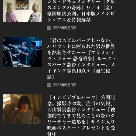
ンス・ドキュメンタリー『グル
スポングの奇跡』９／４（金）
全国順次公開。日本版メインビ
ジュアル＆特報解禁
2026年8月3日
「君はスピルバーグじゃない」
ハリウッドに断られた男が世界
を熱狂させたーー『プリミティ
ヴ・ウォー 恐⻯戦争』ルーク・
スパーク監督インタビュー。メ
イキング写真10点＋《誕⽣秘
話》
2026年8月3日
『インビジブルハーフ』公開記
念。撮影時23歳、注目の気鋭、
⻄⼭将貴監督インタビュー「独
創的で今まで見たことのないク
リーチャー造形を」サイン入り
映画ポスター・プレゼントも受
付中