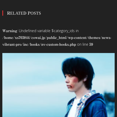
稿
RELATED POSTS
ナ
ビ
: Undefined variable $category_ids in
Warning
ゲ
/home/xs703844/cowai.jp/public_html/wp-content/themes/news-
on line
vibrant-pro/inc/hooks/nv-custom-hooks.php
59
ー
シ
ョ
ン