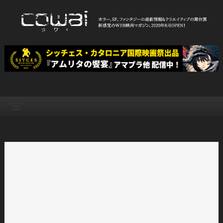
Skip
to
content
WEB映画マガジン「cowai コ
ホラー、SF、ファンタジーの最新情報＆クリエイティブの舞台裏
ワイ」