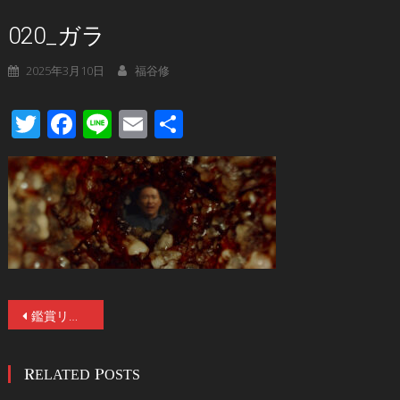
020_ガラ
2025年3月10日
福谷修
Twitter
Facebook
Line
Email
共
有
投
鑑賞リタイアが続出！台湾最凶ホラー『ガラ』 5／9(金)公開！予告編、ビジュアル、場面写真、監督コメント解禁。
稿
RELATED POSTS
ナ