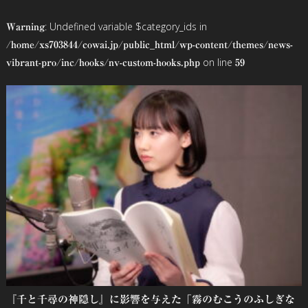
ビ
: Undefined variable $category_ids in
Warning
ゲ
/home/xs703844/cowai.jp/public_html/wp-content/themes/news-
on line
vibrant-pro/inc/hooks/nv-custom-hooks.php
59
ー
シ
ョ
ン
『千と千尋の神隠し』に影響を与えた「霧のむこうのふしぎな