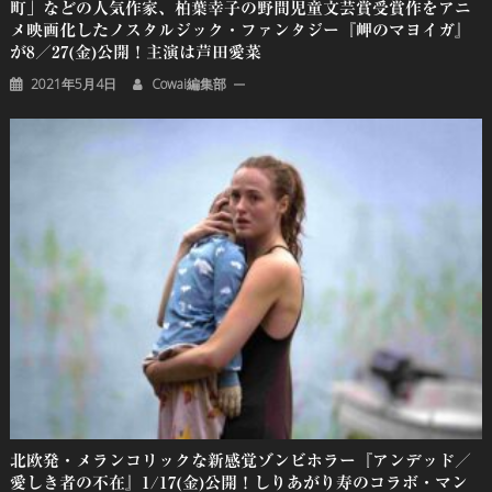
町」などの人気作家、柏葉幸子の野間児童文芸賞受賞作をアニ
メ映画化したノスタルジック・ファンタジー『岬のマヨイガ』
が8／27(金)公開！主演は芦田愛菜
2021年5月4日
Cowai編集部
北欧発・メランコリックな新感覚ゾンビホラー『アンデッド／
愛しき者の不在』1/17(金)公開！しりあがり寿のコラボ・マン