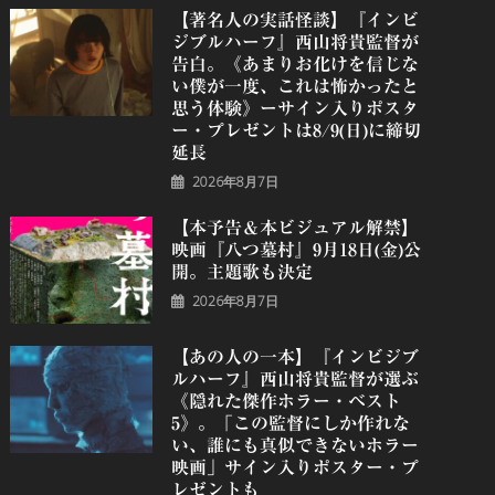
【著名人の実話怪談】『インビ
ジブルハーフ』⻄⼭将貴監督が
告白。《あまりお化けを信じな
い僕が一度、これは怖かったと
思う体験》ーサイン入りポスタ
ー・プレゼントは8/9(日)に締切
延長
2026年8月7日
【本予告＆本ビジュアル解禁】
映画『八つ墓村』9月18日(金)公
開。主題歌も決定
2026年8月7日
【あの人の一本】『インビジブ
ルハーフ』⻄⼭将貴監督が選ぶ
《隠れた傑作ホラー・ベスト
5》。「この監督にしか作れな
い、誰にも真似できないホラー
映画」サイン入りポスター・プ
レゼントも