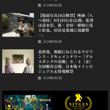
2026年8月4日
【場面写真10点解禁】映画『八
つ墓村』9月18日(金)公開。監督
は清水崇、新・金田一耕助に尾
上松也、田治見要蔵に滝藤賢
一。
2026年8月4日
北欧発、無限にねじれるラビリ
ンス・ドキュメンタリー『グル
スポングの奇跡』９／４（金）
全国順次公開。日本版メインビ
ジュアル＆特報解禁
2026年8月3日