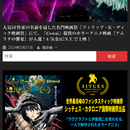
人気SF作家の名前を冠した名門映画祭「フィリップ・K・ディ
ック映画祭」にて、「cowai」提供のホラーアニメ映画『アム
リタの饗宴』が入選！4/5(金)にN.Y.で上映！
2024年3月31日
福谷修
検
索: