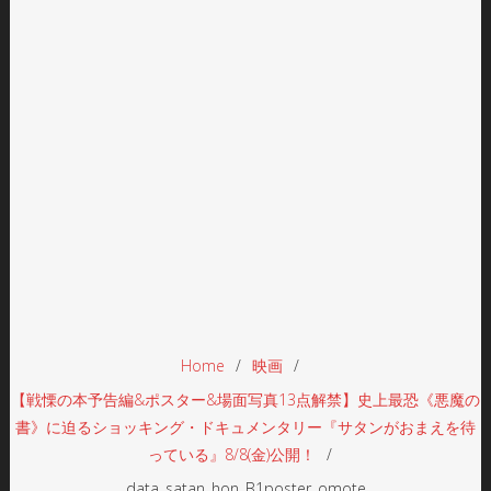
Home
映画
【戦慄の本予告編&ポスター&場面写真13点解禁】史上最恐《悪魔の
書》に迫るショッキング・ドキュメンタリー『サタンがおまえを待
っている』8/8(金)公開！
data_satan_hon_B1poster_omote