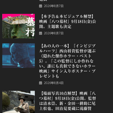
2026年8月7日
【本予告＆本ビジュアル解禁】
映画『八つ墓村』9月18日(金)公
開。主題歌も決定
2026年8月7日
【あの人の一本】『インビジブ
ルハーフ』⻄⼭将貴監督が選ぶ
《隠れた傑作ホラー・ベスト
5》。「この監督にしか作れな
い、誰にも真似できないホラー
映画」サイン入りポスター・プ
レゼントも
2026年8月4日
【場面写真10点解禁】映画『八
つ墓村』9月18日(金)公開。監督
は清水崇、新・金田一耕助に尾
上松也、田治見要蔵に滝藤賢