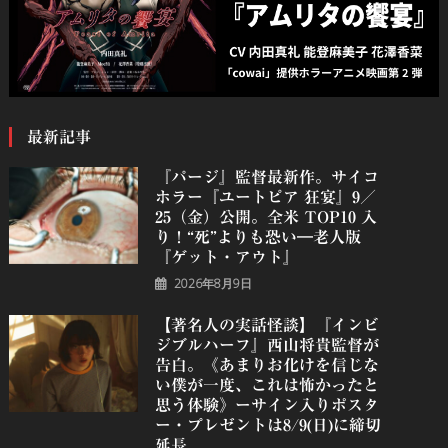
最新記事
『パージ』監督最新作。サイコ
ホラー『ユートピア 狂宴』9／
25（金）公開。全米 TOP10 入
り！“死”よりも恐い―老人版
『ゲット・アウト』
2026年8月9日
【著名人の実話怪談】『インビ
ジブルハーフ』⻄⼭将貴監督が
告白。《あまりお化けを信じな
い僕が一度、これは怖かったと
思う体験》ーサイン入りポスタ
ー・プレゼントは8/9(日)に締切
延長