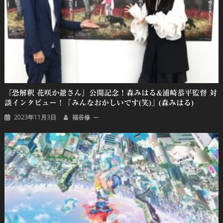
『恐解釈 花咲か爺さん』公開記念！森みはる&浦崎恭平監督 対
談インタビュー！「みんなおかしいです(笑)」(森みはる)
2023年11月3日
福谷修