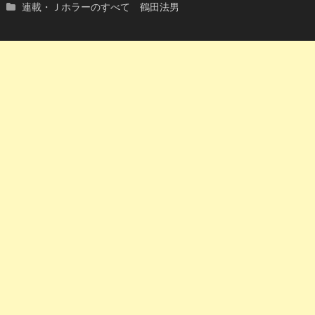
連載・Ｊホラーのすべて 鶴田法男