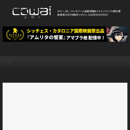
Skip
to
content
WEB映画マガジン「cowai コ
ホラー、SF、ファンタジーの最新情報＆クリエイティブの舞台裏
ワイ」