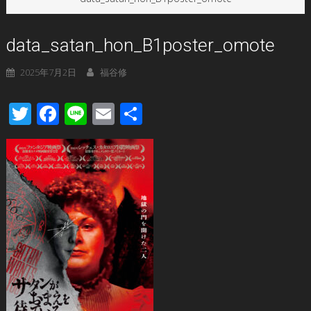
data_satan_hon_B1poster_omote
2025年7月2日
福谷修
Twitter
Facebook
Line
Email
共
有