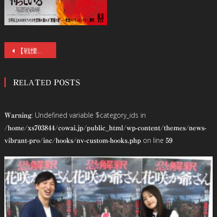
投
【戦慄の本予告編&ポスター&場面写真13点解禁】史上最恐《悪魔の書》に迫るショッキング・ドキュメンタリー『サタンがおまえを待っている』8/8(金)公開！
稿
RELATED POSTS
ナ
ビ
: Undefined variable $category_ids in
Warning
ゲ
/home/xs703844/cowai.jp/public_html/wp-content/themes/news-
on line
vibrant-pro/inc/hooks/nv-custom-hooks.php
59
ー
シ
ョ
ン