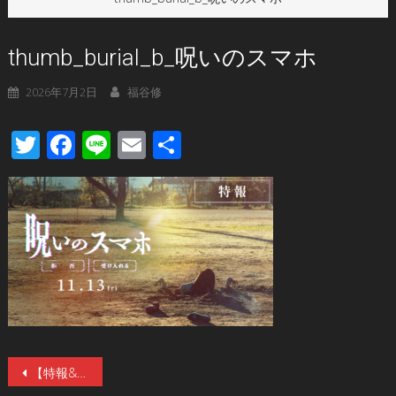
thumb_burial_b_呪いのスマホ
2026年7月2日
福谷修
Twitter
Facebook
Line
Email
共
有
投
【特報&ティザー】注目の新鋭、山元環監督が手掛ける新作オリジナルホラー映画『呪いのスマホ』。11／13（金）公開。主演は『あのコはだぁれ？』の早瀬憩が映画単独初主演