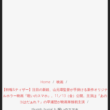
Home
映画
【特報&ティザー】注目の新鋭、山元環監督が手掛ける新作オリジナ
ルホラー映画『呪いのスマホ』。11／13（金）公開。主演は『あの
コはだぁれ？』の早瀬憩が映画単独初主演
thumb_burial_b_呪いのスマホ