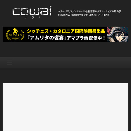
Skip
to
content
WEB映画マガジン「cowai コ
ホラー、SF、ファンタジーの最新情報＆クリエイティブの舞台裏
ワイ」