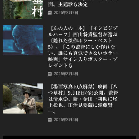
開。主題歌も決定
2026年8月7日
【あの人の一本】『インビジブ
ルハーフ』⻄⼭将貴監督が選ぶ
《隠れた傑作ホラー・ベスト
5》。「この監督にしか作れな
い、誰にも真似できないホラー
映画」サイン入りポスター・プ
レゼントも
2026年8月4日
【場面写真10点解禁】映画『八
つ墓村』9月18日(金)公開。監督
は清水崇、新・金田一耕助に尾
上松也、田治見要蔵に滝藤賢
一。
2026年8月4日