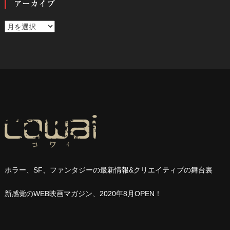
アーカイブ
ア
ー
カ
イ
ブ
ホラー、
SF
、ファンタジーの最新情報
&
クリエイティブの舞台裏
新感覚の
WEB
映画マガジン、
2020
年
8
月
OPEN
！