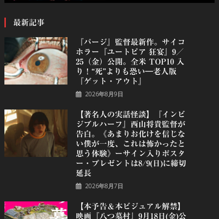
最新記事
『パージ』監督最新作。サイコ
ホラー『ユートピア 狂宴』9／
25（金）公開。全米 TOP10 入
り！“死”よりも恐い―老人版
『ゲット・アウト』
2026年8月9日
【著名人の実話怪談】『インビ
ジブルハーフ』⻄⼭将貴監督が
告白。《あまりお化けを信じな
い僕が一度、これは怖かったと
思う体験》ーサイン入りポスタ
ー・プレゼントは8/9(日)に締切
延長
2026年8月7日
【本予告＆本ビジュアル解禁】
映画『八つ墓村』9月18日(金)公