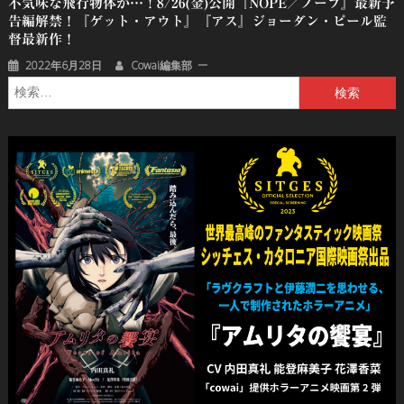
不気味な飛行物体が…！8/26(金)公開『NOPE／ノープ』最新予
告編解禁！『ゲット・アウト』『アス』ジョーダン・ピール監
督最新作！
2022年6月28日
Cowai編集部
検
索: