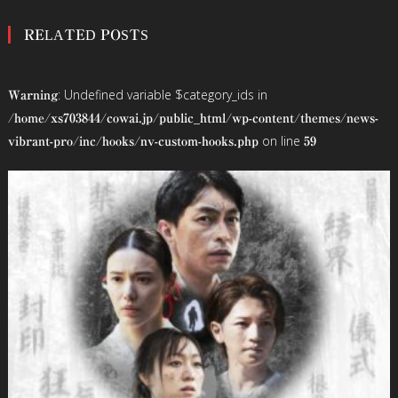
稿
RELATED POSTS
ナ
ビ
: Undefined variable $category_ids in
Warning
ゲ
/home/xs703844/cowai.jp/public_html/wp-content/themes/news-
on line
vibrant-pro/inc/hooks/nv-custom-hooks.php
59
ー
シ
ョ
ン