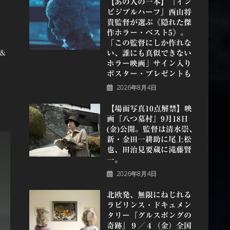
【あの人の一本】『イン
ビジブルハーフ』⻄⼭将
貴監督が選ぶ《隠れた傑
作ホラー・ベスト5》。
「この監督にしか作れな
い、誰にも真似できない
＆
ホラー映画」サイン入り
ポスター・プレゼントも
2026年8月4日
【場面写真10点解禁】映
画『八つ墓村』9月18日
(金)公開。監督は清水崇、
新・金田一耕助に尾上松
也、田治見要蔵に滝藤賢
一。
2026年8月4日
北欧発、無限にねじれる
ラビリンス・ドキュメン
タリー『グルスポングの
奇跡』９／４（金）全国