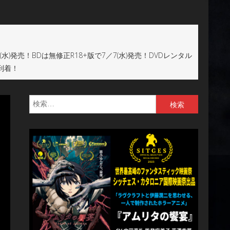
水)発売！BDは無修正R18+版で7／7(水)発売！DVDレンタル
到着！
検
索: