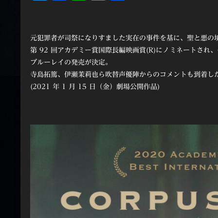
有
元犯罪者が司祭になりすました実在の事件を基に、聖と悪の
第 92 回アカデミー賞国際長編映画賞(R)にノミネートさ
ブルーレイの発売が決定。
寺島拓篤、伊瀬茉莉也ら吹替声優陣からのコメントも到着し
(2021 年 1 月 15 日（金）劇場公開作品)