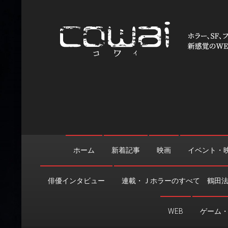
Skip
to
content
WEB映画マガジン「cowai
ホラー、SF、ファンタジーの最新情報＆クリエイティブの舞
ホーム
新着記事
映画
イベント・
俳優インタビュー
連載・Ｊホラーのすべて 鶴田
WEB
ゲーム