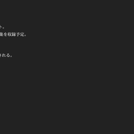
ト。
編集を収録予定。
される。