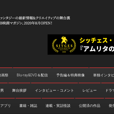
 コワイ」
台裏
映画祭
Blu-ray&DVD＆配信
予告編＆特典映像
単独インタ
法男
舞台挨拶
インタビュー・コメント
レビュー
ドラ
・アプリ
書籍・雑誌
連載・実話怪談
公開済の作品
発売