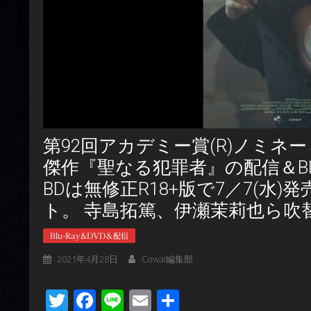
第92回アカデミー賞(R)ノミネ
傑作『聖なる犯罪者』の配信＆Blu-
BDは無修正R18+版で7／7(水)
ト。 寺島拓篤、伊瀬茉莉也ら吹
Blu-Ray&DVD＆配信
2021年4月28日
Cowai編集部
Twitter
Facebook
Line
Email
共