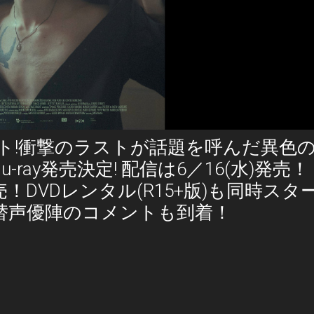
ート!衝撃のラストが話題を呼んだ異色
ray発売決定! 配信は6／16(水)発売！
発売！DVDレンタル(R15+版)も同時スタ
替声優陣のコメントも到着！