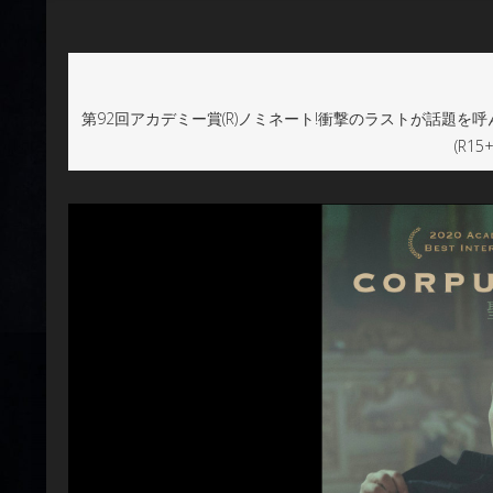
第92回アカデミー賞(R)ノミネート!衝撃のラストが話題を呼んだ
(R