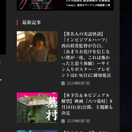
最新記事
【著名人の実話怪談】
『インビジブルハーフ』
⻄⼭将貴監督が告白。
《あまりお化けを信じな
い僕が一度、これは怖か
の
ったと思う体験》ーサイ
ン入りポスター・プレゼ
ントは8/9(日)に締切延長
ー
2026年8月7日
【本予告＆本ビジュアル
解禁】映画『八つ墓村』9
月18日(金)公開。主題歌も
決定
2026年8月7日