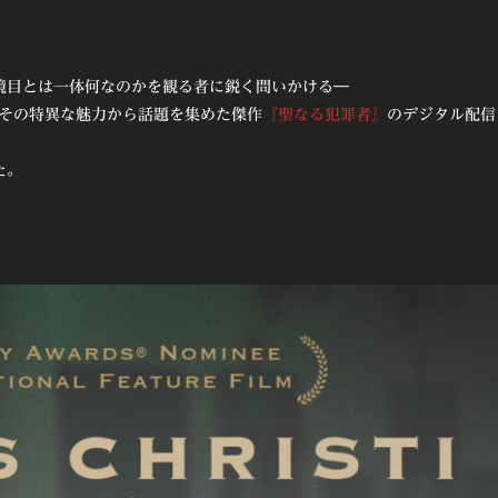
境目とは一体何なのかを観る者に鋭く問いかける―
れ、その特異な魅力から話題を集めた傑作
『聖なる犯罪者』
のデジタル配信
た。