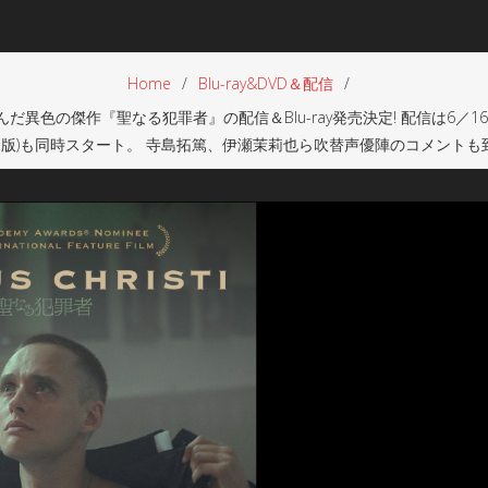
Home
Blu-ray&DVD＆配信
異色の傑作『聖なる犯罪者』の配信＆Blu-ray発売決定! 配信は6／16(
15+版)も同時スタート。 寺島拓篤、伊瀬茉莉也ら吹替声優陣のコメントも