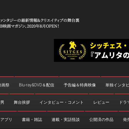
 コワイ」
台裏
映画祭
Blu-ray&DVD＆配信
予告編＆特典映像
単独インタ
法男
舞台挨拶
インタビュー・コメント
レビュー
ドラ
・アプリ
書籍・雑誌
連載・実話怪談
公開済の作品
発売