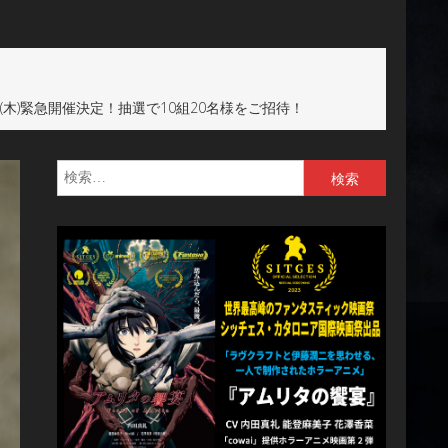
木)緊急開催決定！抽選で10組20名様をご招待！
検
索: