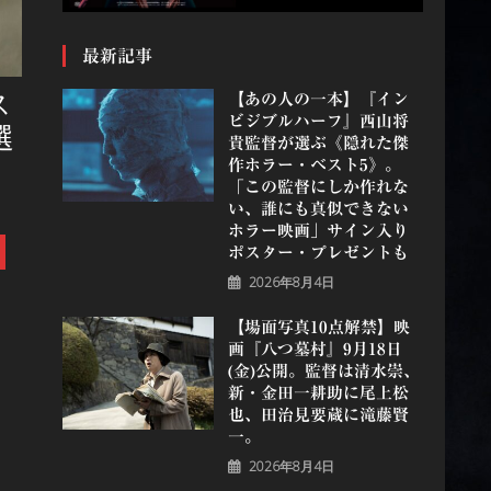
最新記事
ス
【あの人の一本】『イン
ビジブルハーフ』⻄⼭将
選
貴監督が選ぶ《隠れた傑
作ホラー・ベスト5》。
「この監督にしか作れな
い、誰にも真似できない
ホラー映画」サイン入り
ポスター・プレゼントも
2026年8月4日
【場面写真10点解禁】映
画『八つ墓村』9月18日
(金)公開。監督は清水崇、
新・金田一耕助に尾上松
也、田治見要蔵に滝藤賢
一。
2026年8月4日