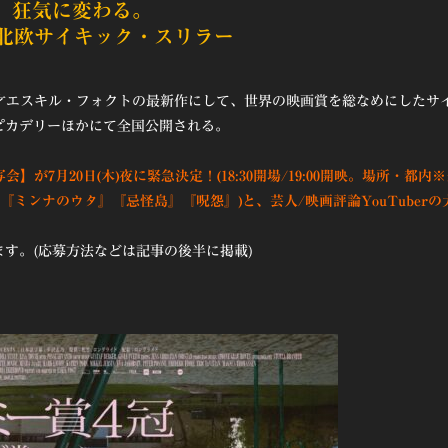
、狂気に変わる。
北欧サイキック・スリラー
才エスキル・フォクトの最新作にして、世界の映画賞を総なめにしたサ
ピカデリーほかにて全国公開される。
】が7月20日(木)夜に緊急決定！(
18:30開場/19:00開映
。場所・都内※
ミンナのウタ』『忌怪島』『呪怨』)と、芸人/映画評論YouTuberの
ます。(応募方法などは記事の後半に掲載)