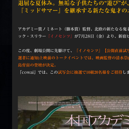
退屈な夏休み。無垢な子供たちの“遊び”が
『ミッドサマー』を継承する新たな鬼才の
アカデミー賞ノミネート（脚本賞）監督、北欧の新たなる鬼
ック・スリラー
『イノセンツ』
が7月28日（金）より、新宿
この度、劇場公開に先駆けて、
『
イノセンツ』【公開直前試写会
選者に通知)上映前のトークイベントでは、映画監督の清水崇(『
島育宙の登壇が決定。
「cowai」では、この
試写会に抽選で10組20
名様
をご招待
し