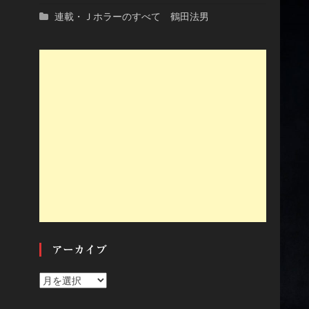
連載・Ｊホラーのすべて 鶴田法男
アーカイブ
ア
ー