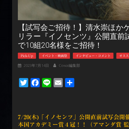
【試写会ご招待！】清水崇ほか
リラー『イノセンツ』公開直前試
で10組20名様をご招待！
Pick-Up
イベント・映画祭
インタビュー・コメント
オスス
2023年7月14日
Cowai編集部
Twitter
Facebook
Line
Email
共
有
7/20(木)「イノセンツ」公開直前試写会
本国アカデミー賞４冠！！（アマンダ賞 