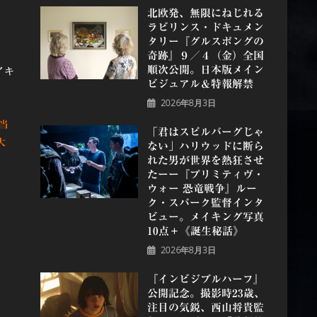
北欧発、無限にねじれる
ラビリンス・ドキュメン
タリー『グルスポングの
奇跡』９／４（金）全国
順次公開。日本版メイン
イキ
ビジュアル＆特報解禁
2026年8月3日
当
「君はスピルバーグじゃ
大
ない」ハリウッドに断ら
れた男が世界を熱狂させ
たーー『プリミティヴ・
ウォー 恐⻯戦争』ルー
ク・スパーク監督インタ
ビュー。メイキング写真
10点＋《誕⽣秘話》
2026年8月3日
『インビジブルハーフ』
公開記念。撮影時23歳、
注目の気鋭、⻄⼭将貴監