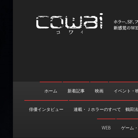
Skip
to
content
WEB映画マガジン「cowai
ホラー、SF、ファンタジーの最新情報＆クリエイティブの舞
ホーム
新着記事
映画
イベント・
俳優インタビュー
連載・Ｊホラーのすべて 鶴田
WEB
ゲーム