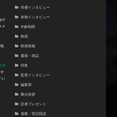
俳優インタビュー
単独インタビュー
向け
年齢制限
コメ
映画
映画情報
無垢
書籍・雑誌
特集
のホ
eや
監督インタビュー
てい
編集部
舞台挨拶
読者プレゼント
連載・実話怪談