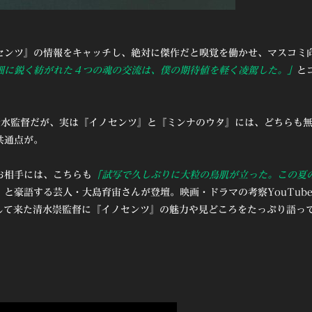
センツ』の情報をキャッチし、絶対に傑作だと嗅覚を働かせ、マスコミ
細に鋭く紡がれた４つの魂の交流は、僕の期待値を軽く凌駕した。」
と
る清水監督だが、実は『イノセンツ』と『ミンナのウタ』には、どちらも
共通点が。
お相手には、こちらも
「試写で久しぶりに大粒の鳥肌が立った。この夏
」
と豪語する芸人・大島育宙さんが登壇。映画・ドラマの考察YouTub
り出して来た清水崇監督に『イノセンツ』の魅力や見どころをたっぷり語っ