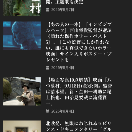
開。主題歌も決定
2026年8月7日
【あの人の一本】『インビジブ
ルハーフ』⻄⼭将貴監督が選ぶ
《隠れた傑作ホラー・ベスト
5》。「この監督にしか作れな
い、誰にも真似できないホラー
映画」サイン入りポスター・プ
レゼントも
2026年8月4日
【場面写真10点解禁】映画『八
つ墓村』9月18日(金)公開。監督
は清水崇、新・金田一耕助に尾
上松也、田治見要蔵に滝藤賢
一。
2026年8月4日
北欧発、無限にねじれるラビリ
ンス・ドキュメンタリー『グル