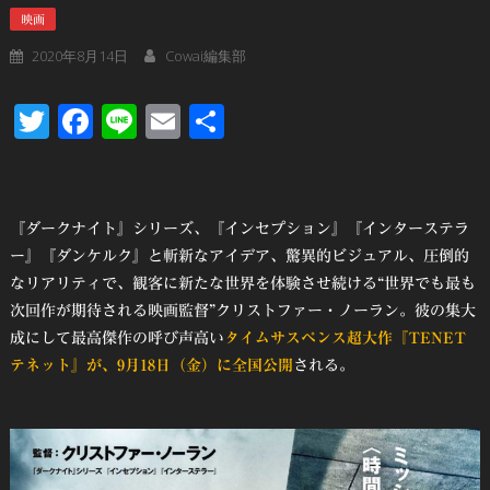
映画
2020年8月14日
Cowai編集部
Twitter
Facebook
Line
Email
共
有
『ダークナイト』シリーズ、『インセプション』『インターステラ
ー』『ダンケルク』と斬新なアイデア、驚異的ビジュアル、圧倒的
なリアリティで、観客に新たな世界を体験させ続ける“世界でも最も
次回作が期待される映画監督”クリストファー・ノーラン。彼の集大
成にして最高傑作の呼び声高い
タイムサスペンス超大作『TENET
テネット』が、9月18日（金）に全国公開
される。