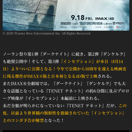
© 2020 Warner Bros Entertainment Inc. All Rights Reserved
ノーラン祭り第1弾『ダークナイト』に続き、第2弾『ダンケルク』
も絶賛公開中！そして、第3弾
『インセプション』が本日（8月14
日）よりついに公開となる！今年で公開から10周年を迎える映画史
に残る傑作がIMAX®版と日本初となる4D版で上映
される。
またIMAX®全劇場では、『ダークナイト』『ダンケルク』でも大
きな話題となっている『TENET テネット』の約6分間に及ぶプロロ
ーグ映像が『インセプション』本編前に上映される。
未だ全貌が明らかになっていない『TENET テネット』だが、
この
度、以前より世界観の類似性を指摘されていた『インセプション』
とのコンボ予告が解禁
となった！