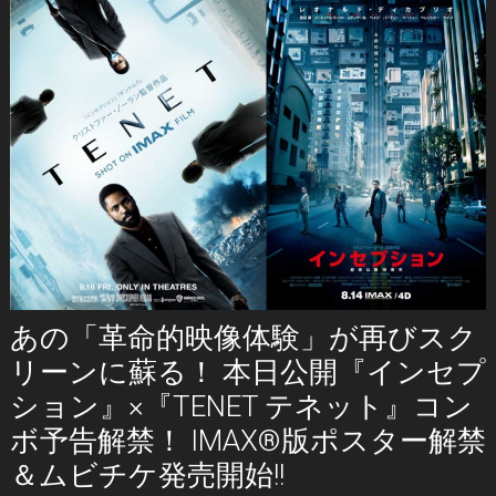
あの「革命的映像体験」が再びスク
リーンに蘇る！ 本日公開『インセプ
ション』×『TENET テネット』コン
ボ予告解禁！ IMAX®版ポスター解禁
＆ムビチケ発売開始!!