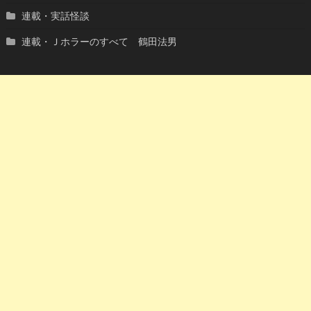
連載・実話怪談
連載・Ｊホラーのすべて 鶴田法男