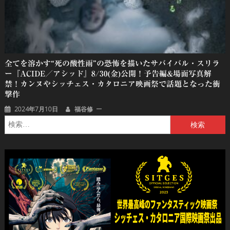
全てを溶かす“死の酸性雨”の恐怖を描いたサバイバル・スリラ
ー『ACIDE／アシッド』8/30(金)公開！予告編&場面写真解
禁！カンヌやシッチェス・カタロニア映画祭で話題となった衝
撃作
2024年7月10日
福谷修
検
索: