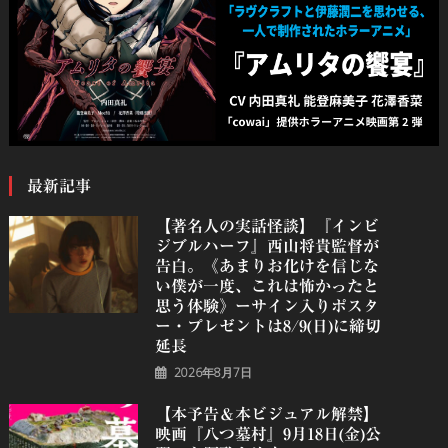
最新記事
【著名人の実話怪談】『インビ
ジブルハーフ』⻄⼭将貴監督が
告白。《あまりお化けを信じな
い僕が一度、これは怖かったと
思う体験》ーサイン入りポスタ
ー・プレゼントは8/9(日)に締切
延長
2026年8月7日
【本予告＆本ビジュアル解禁】
映画『八つ墓村』9月18日(金)公