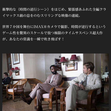
衝撃的な〈時間の逆行シーン〉をはじめ、緊張感あふれた全編クラ
イマックス級の息をのむスリリングな映像の連続。
世界７か国を舞台にIMAX®カメラで撮影、時間が逆行するという
ゲーム性を驚異のスケールで放つ極限のタイムサスペンス超大作
が、あなたの常識を一瞬で吹き飛ばす！