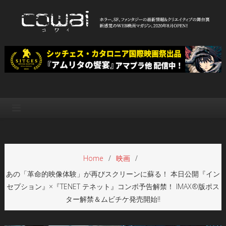
Skip
to
content
WEB映画マガジン「cowai コ
ホラー、SF、ファンタジーの最新情報＆クリエイティブの舞台裏
ワイ」
Home
映画
あの「革命的映像体験」が再びスクリーンに蘇る！ 本日公開『イン
セプション』×『TENET テネット』コンボ予告解禁！ IMAX®版ポス
ター解禁＆ムビチケ発売開始!!