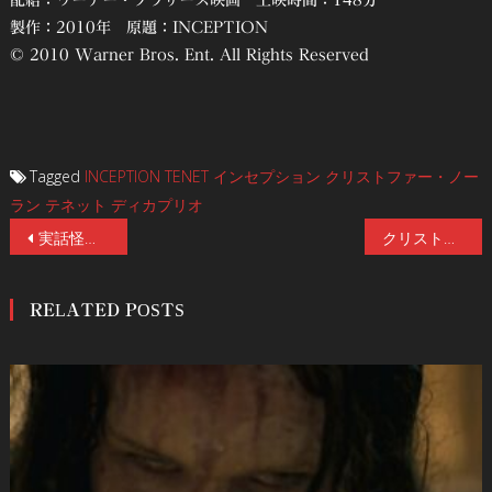
配給：ワーナー・ブラザース映画 上映時間：148分
製作：2010年 原題：INCEPTION
© 2010 Warner Bros. Ent. All Rights Reserved
Tagged
INCEPTION
TENET
インセプション
クリストファー・ノー
ラン
テネット
ディカプリオ
投
実話怪談 一番怖いのは現場 ／第二話「恐ろしい映画」
クリストファー・ノーラン監督最新作『TENET テネット』、世界各国で解禁されたアクションビジュアル全12種一挙公開！主人公は名もなき男！謎に包まれたキャラクター情報が明らかに！
稿
RELATED POSTS
ナ
ビ
ゲ
ー