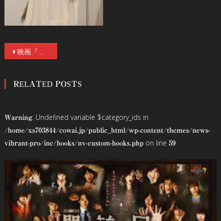
投
映画『真･鮫島事件』初日舞台挨拶リポート！武田玲奈、鶴見萌、清水理子（虹のコンキスタドール）、永江二朗監督が登壇！武田「新しいタイプのホラーです」、監督も「感無量」
稿
RELATED POSTS
ナ
ビ
: Undefined variable $category_ids in
Warning
ゲ
/home/xs703844/cowai.jp/public_html/wp-content/themes/news-
on line
vibrant-pro/inc/hooks/nv-custom-hooks.php
59
ー
シ
ョ
ン