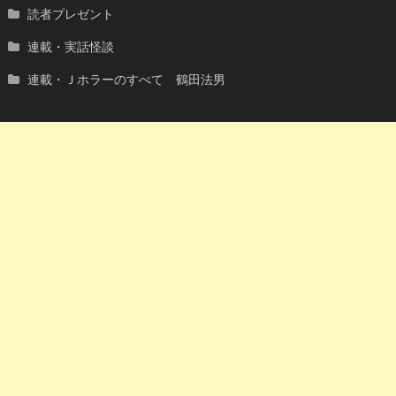
読者プレゼント
連載・実話怪談
連載・Ｊホラーのすべて 鶴田法男