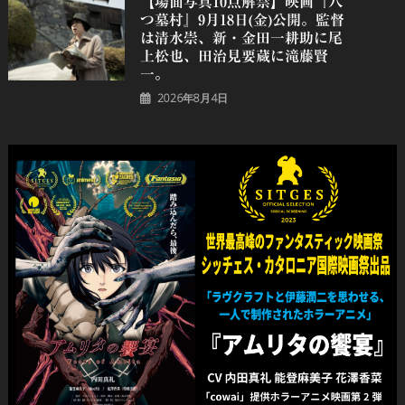
【場面写真10点解禁】映画『八
つ墓村』9月18日(金)公開。監督
は清水崇、新・金田一耕助に尾
上松也、田治見要蔵に滝藤賢
一。
2026年8月4日