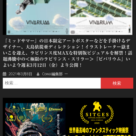
『ミッドサマー』の日本限定アートポスターなどを手掛けるデ
ザイナー、大島依提亜ディレクション！イラストレーター嶽ま
いこを迎え、ラビリンス度MAXな特別版ビジュアルを解禁！話
題沸騰中の＜極限のラビリンス・スリラー＞『ビバリウム』い
よいよ今週末3月12日（金）より公開！
2021年3月8日
Cowai編集部
検
索: