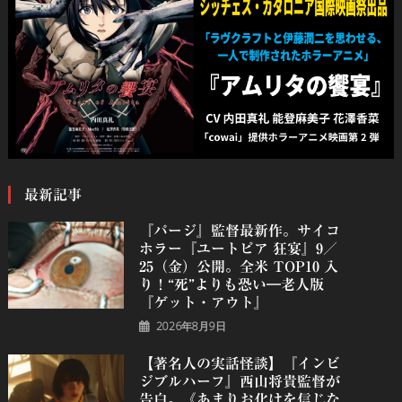
最新記事
『パージ』監督最新作。サイコ
ホラー『ユートピア 狂宴』9／
25（金）公開。全米 TOP10 入
り！“死”よりも恐い―老人版
『ゲット・アウト』
2026年8月9日
【著名人の実話怪談】『インビ
ジブルハーフ』⻄⼭将貴監督が
告白。《あまりお化けを信じな