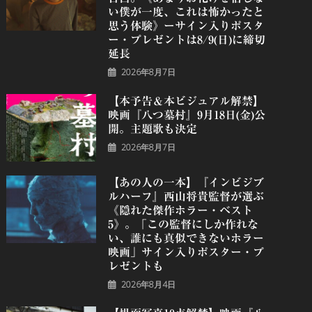
い僕が一度、これは怖かったと
思う体験》ーサイン入りポスタ
ー・プレゼントは8/9(日)に締切
延長
2026年8月7日
【本予告＆本ビジュアル解禁】
映画『八つ墓村』9月18日(金)公
開。主題歌も決定
2026年8月7日
【あの人の一本】『インビジブ
ルハーフ』⻄⼭将貴監督が選ぶ
《隠れた傑作ホラー・ベスト
5》。「この監督にしか作れな
い、誰にも真似できないホラー
映画」サイン入りポスター・プ
レゼントも
2026年8月4日