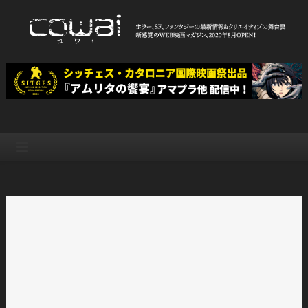
Skip
to
content
WEB映画マガジン「cowai コ
ホラー、SF、ファンタジーの最新情報＆クリエイティブの舞台裏
ワイ」