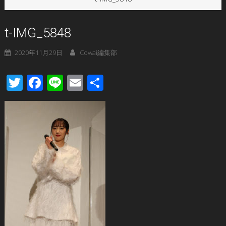
t-IMG_5848
2020年11月29日
Cowai編集部
Twitter
Facebook
Line
Email
共
有