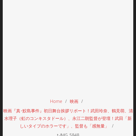
Home
映画
映画『真･鮫島事件』初日舞台挨拶リポート！武田玲奈、鶴見萌、清
水理子（虹のコンキスタドール）、永江二朗監督が登壇！武田「新
しいタイプのホラーです」、監督も「感無量」
t-IMG_5848