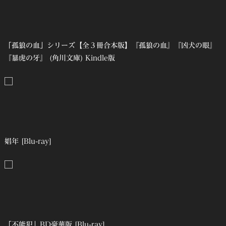
「孤狼の血」シリーズ【全３冊合本版】『孤狼の血』『凶犬の眼』
『暴虎の牙』 (角川文庫) Kindle版
娼年 [Blu-ray]
「不能犯」BD豪華版 [Blu-ray]