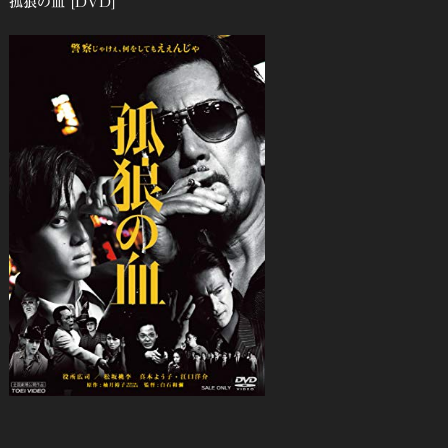
孤狼の血 [DVD]