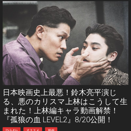
日本映画史上最悪！鈴木亮平演じ
る、悪のカリスマ上林はこうして生
まれた！上林編キャラ動画解禁！
『孤狼の血 LEVEL2』8/20公開！
Pick-Up
オススメ
映画