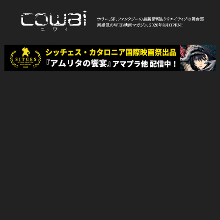
Skip
to
content
WEB映画マガジン「cowai コ
ホラー、SF、ファンタジーの最新情報＆クリエイティブの舞台裏
ワイ」