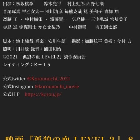
出演：松坂桃李 鈴木亮平 村上虹郎 西野七瀬
音尾琢真 早乙女太一 渋川清彦 毎熊克哉 筧 美和子 青柳 翔
斎藤 工 ・ 中村梅雀 ・ 滝藤賢一 矢島健一 三宅弘城 宮崎美子
寺島 進 宇梶剛士 かたせ梨乃 中村獅童 吉田鋼太郎
脚本：池上純哉 音楽：安川午朗 撮影：加藤航平 美術：今村 力
照明：川井稔 録音：浦田和治
©2021「孤狼の血 LEVEL2」製作委員会
レイティング：Ｒ－１５
公式twitter
@Korounochi_2021
公式Instagram
@korounochi_movie
公式ＨＰ
https://korou.jp/