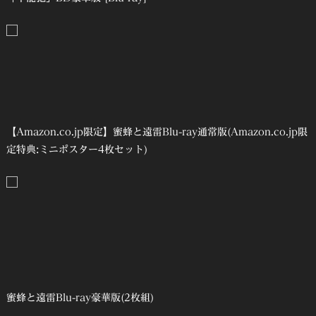
【Amazon.co.jp限定】蜜蜂と遠雷Blu-ray通常版(Amazon.co.jp限
定特典:ミニポスター4枚セット)
蜜蜂と遠雷Blu-ray豪華版(2枚組)