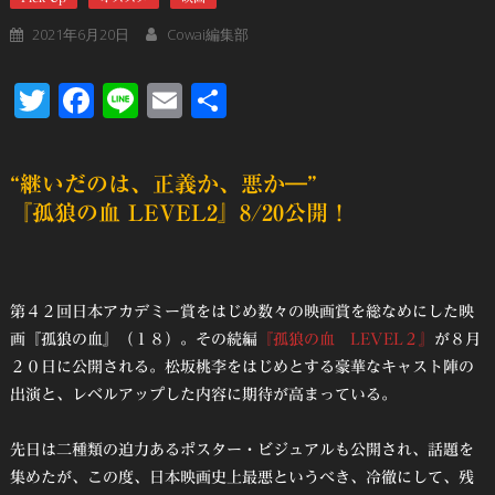
2021年6月20日
Cowai編集部
Twitter
Facebook
Line
Email
共
有
“継いだのは、正義か、悪か―”
『孤狼の血 LEVEL2』8/20公開！
第４２回日本アカデミー賞をはじめ数々の映画賞を総なめにした映
画『孤狼の血』（１８）。その続編
『孤狼の血 LEVEL２』
が８月
２０日に公開される。松坂桃李をはじめとする豪華なキャスト陣の
出演と、レベルアップした内容に期待が高まっている。
先日は二種類の迫力あるポスター・ビジュアルも公開され、話題を
集めたが、この度、日本映画史上最悪というべき、冷徹にして、残