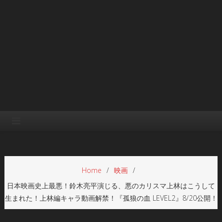
Home
映画
日本映画史上最悪！鈴木亮平演じる、悪のカリスマ上林はこうして
生まれた！上林編キャラ動画解禁！『孤狼の血 LEVEL2』8/20公開！