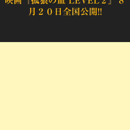
映画『孤狼の血 LEVEL２』８
月２０日全国公開!!