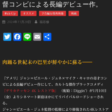
督コンビによる長編デビュー作。
Pick-Up
オススメ
予告編＆特典映像
映画
2024年11月28日
福谷修
Twitter
Facebook
Line
Email
共
有
肉踊る世紀末の巴里が鮮やかに蘇る――
『アメリ』ジャン＝ピエール・ジュネ×マイク・キャロの奇才コン
ビによる長編デビュー作にして、カルトな傑作ブラックコメディ
『デリカテッセン 4K レストア版』
（配給：Diggin’）が1月10日
（金）よりシネマート新宿ほかにてリバイバルロードショーされ
る。
ジャン＝ピエール・ジュネ監督の監修により修復された4Kレストア