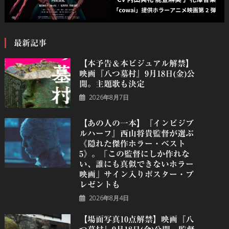
最新記事
【本予告＆本ビジュアル解禁】
映画『八つ墓村』9月18日(金)公
開。主題歌も決定
2026年8月7日
【あの人の一本】『インビジブ
ルハーフ』⻄⼭将貴監督が選ぶ
《隠れた傑作ホラー・ベスト
5》。「この監督にしか作れな
い、誰にも真似できないホラー
映画」サイン入りポスター・プ
レゼントも
2026年8月4日
【場面写真10点解禁】映画『八