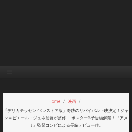
Home
映画
『デリカテッセン 4Kレストア版』奇跡のリバイバル上映決定！ジャ
ン＝ピエール・ジュネ監督が監修！ ポスター&予告編解禁！『アメ
リ』監督コンビによる長編デビュー作。