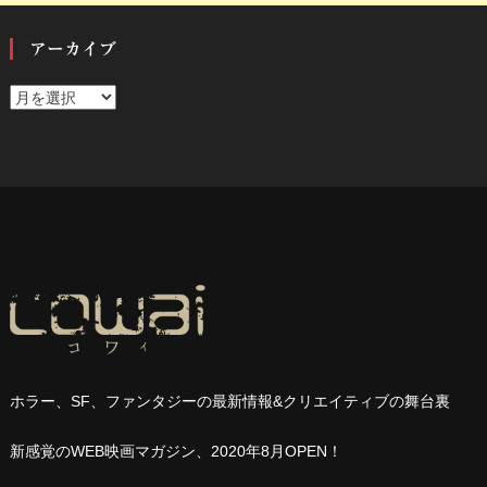
アーカイブ
ア
ー
カ
イ
ブ
ホラー、
SF
、ファンタジーの最新情報
&
クリエイティブの舞台裏
新感覚の
WEB
映画マガジン、
2020
年
8
月
OPEN
！