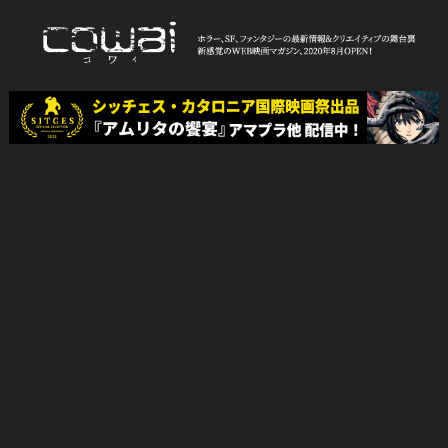
Skip
to
content
WEB映画マガジン「cowai コ
ホラー、SF、ファンタジーの最新情報＆クリエイティブの舞台裏
ワイ」