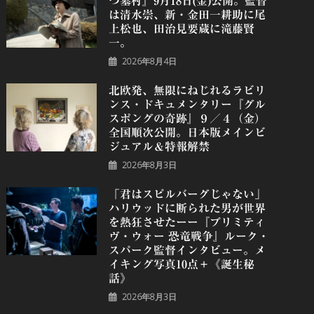
つ墓村』9月18日(金)公開。監督
は清水崇、新・金田一耕助に尾
上松也、田治見要蔵に滝藤賢
一。
2026年8月4日
北欧発、無限にねじれるラビリ
ンス・ドキュメンタリー『グル
スポングの奇跡』９／４（金）
全国順次公開。日本版メインビ
ジュアル＆特報解禁
2026年8月3日
「君はスピルバーグじゃない」
ハリウッドに断られた男が世界
を熱狂させたーー『プリミティ
ヴ・ウォー 恐⻯戦争』ルーク・
スパーク監督インタビュー。メ
イキング写真10点＋《誕⽣秘
話》
2026年8月3日