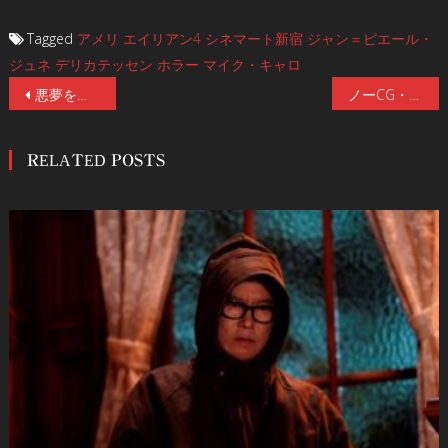
Tagged
アメリ
エイリアン4
シネマート新宿
ジャン＝ピエール・
ジュネ
デリカテッセン
ホラー
マイク・キャロ
投
悪夢を見たいか？『ドリーム・シナリオ』ニコラス・ケイジ主演のアクション・スリラー『シンパシー・フォー・ザ・デビル』2/28(金)公開！ティザービジュアル&予告編解禁！
ノーCG・ノー特殊メイク・ノージャンプスケアーこれぞJホラー！場面写真一挙8点解禁！第2回日本ホラー映画大賞・大賞受賞監督作品『ミッシング・チャイルド・ビデオテープ』1/24(金)公開
稿
RELATED POSTS
ナ
ビ
ゲ
ー
シ
ョ
ン