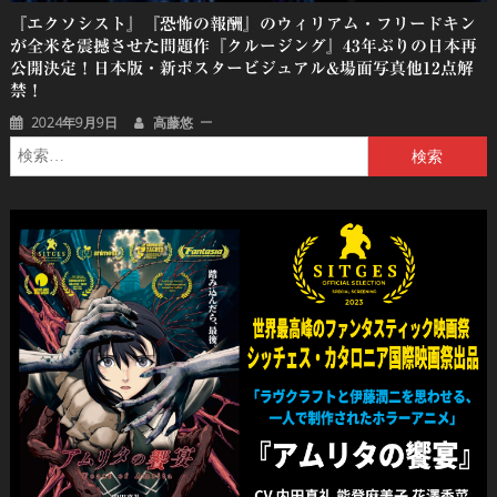
『エクソシスト』『恐怖の報酬』のウィリアム・フリードキン
が全米を震撼させた問題作『クルージング』43年ぶりの日本再
公開決定！日本版・新ポスタービジュアル&場面写真他12点解
禁！
2024年9月9日
高藤悠
検
索: