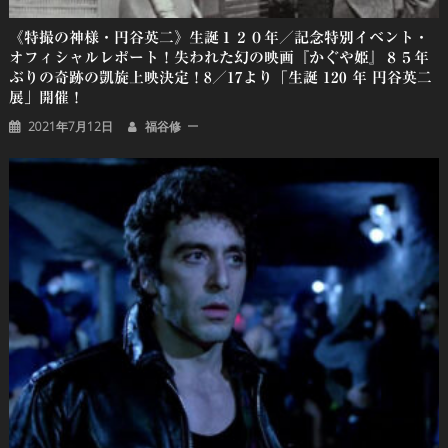
《特撮の神様・円谷英二》生誕１２０年／記念特別イベント・
オフィシャルレポート！失われた幻の映画『かぐや姫』８５年
ぶりの奇跡の凱旋上映決定！8／17より「生誕 120 年 円谷英二
展」開催！
2021年7月12日
福谷修