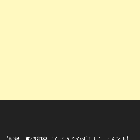
【監督 熊切和嘉（くまきりかずよし）コメント】