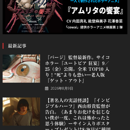
最新記事
『パージ』監督最新作。サイコ
ホラー『ユートピア 狂宴』9／
25（金）公開。全米 TOP10 入
り！“死”よりも恐い―老人版
『ゲット・アウト』
2026年8月9日
【著名人の実話怪談】『インビ
ジブルハーフ』⻄⼭将貴監督が
告白。《あまりお化けを信じな
い僕が一度、これは怖かったと
思う体験》ーサイン入りポスタ
ー・プレゼントは8/9(日)に締切