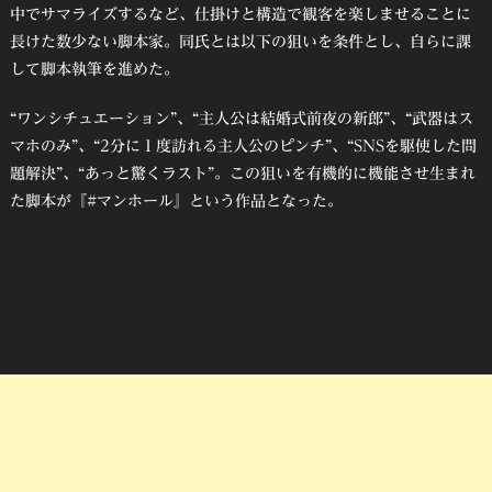
中でサマライズするなど、仕掛けと構造で観客を楽しませることに
長けた数少ない脚本家。同氏とは以下の狙いを条件とし、自らに課
して脚本執筆を進めた。
“ワンシチュエーション”、“主人公は結婚式前夜の新郎”、“武器はス
マホのみ”、“2分に１度訪れる主人公のピンチ”、“SNSを駆使した問
題解決”、“あっと驚くラスト”。この狙いを有機的に機能させ生まれ
た脚本が『#マンホール』という作品となった。