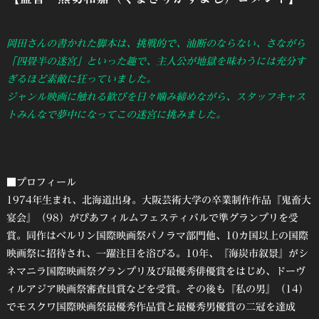
岡田さんの書かれた脚本は、挑戦的で、油断のならない、さながら
「四畳半の迷宮」といった趣で、主人公が地獄を味わうには充分す
ぎるほど素敵に狂っていました。
ジャンル映画に触れる歓びを日々噛み締めながら、スタッフキャス
トみんなで夢中になってこの迷宮に挑みました。
■プロフィール
1974年生まれ、北海道出身。大阪芸術大学の卒業制作作品『鬼畜大
宴会』（98）がぴあフィルムフェスティバルで準グランプリを受
賞。同作はベルリン国際映画祭パノラマ部門他、10カ国以上の国際
映画祭に招待され、一躍注目を浴びる。10年、『海炭市叙景』がシ
ネマニラ国際映画祭グランプリ及び最優秀俳優賞をはじめ、ドーヴ
ィルアジア映画祭審査員賞などを受賞。その後も『私の男』（14）
でモスクワ国際映画祭最優秀作品賞と最優秀男優賞の二冠を達成