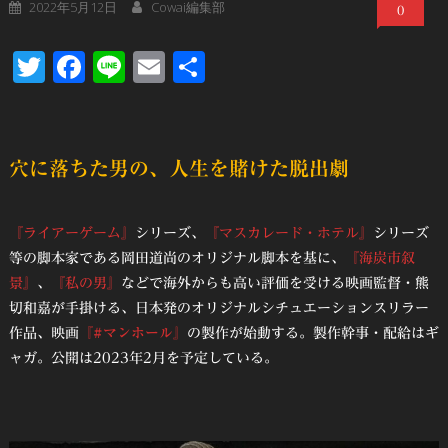
2022年5月12日
Cowai編集部
0
Twitter
Facebook
Line
Email
共
有
⽳に落ちた男の、⼈⽣を賭けた脱出劇
『ライアーゲーム』
シリーズ、
『マスカレード・ホテル』
シリーズ
等の脚本家である岡田道尚のオリジナル脚本を基に、
『海炭市叙
景』
、
『私の男』
などで海外からも高い評価を受ける映画監督・熊
切和嘉が手掛ける、日本発のオリジナルシチュエーションスリラー
作品、映画
『#マンホール』
の製作が始動する。製作幹事・配給はギ
ャガ。公開は2023年2月を予定している。