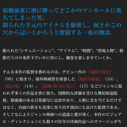
結婚前夜に酒に酔ってどこかのマンホールに落
ちてしまった男。
限られた手元のアイテムを駆使し、何とかこの
穴から這い上がろうと奮闘する一夜の物語。
限られた“シチュエーション”、“アイテム”、“時間”、“登場人物”。制
限だらけの条件下でいかに形にし、観客を楽しませていくか。
そんな本作の監督を務めるのは、デビュー作の
『鬼畜大宴会』
（98）に始まり、海外映画祭を席巻した
『海炭市叙景』
（10）、
『私の男』
（14）、
『武曲 MUKOKU』
（17）などジャンルに捉
われず多くの作品を世に放ち、国際的な評価を受ける熊切和嘉監
督。緊張感のある日常描写に定評があり、人物に光を当てるだけで
はなく、内面の影をも見事に炙り出す演出にも長けた監督である。
そしてなによりジャンル映画への造詣と愛が深く、本作のビジュア
ル・ディレクションにも数々の往年の洋画作品へのオマージュがち