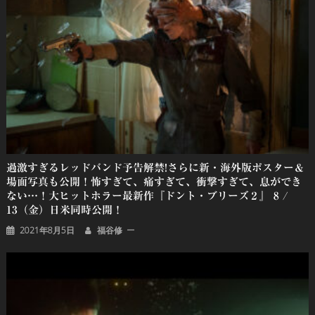
ー
シ
ョ
ン
過激すぎるレッドバンド予告解禁!さらに新・海外版ポスター＆
場面写真も公開！怖すぎて、痛すぎて、衝撃すぎて、息ができ
ない…！大ヒットホラー最新作『ドント・ブリーズ２』 8 /
13（金）日米同時公開！
2021年8月5日
福谷修