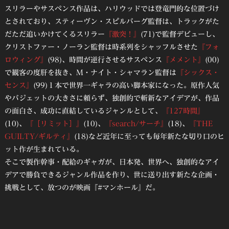
スリラーやサスペンス作品は、ハリウッドでは登竜門的な位置づけ
とされており、スティーヴン・スピルバーグ監督は、トラックがた
だただ追いかけてくるスリラー
『激突！』
(71)で監督デビューし、
クリストファー・ノーラン監督は時系列をシャッフルさせた
『フォ
ロウィング』
(98)、時間が逆行させるサスペンス
『メメント』
(00)
で観客の度肝を抜き、M・ナイト・シャマラン監督は
『シックス・
センス』
(99)１本で世界一ギャラの高い脚本家になった。原作人気
やバジェットの大きさに頼らず、独創的で斬新なアイデアが、作品
の面白さ、成功に直結しているジャンルとして、
『127時間』
(10)、
『［リミット］』
(10)、
『search/サーチ』
(18)、
『THE
GUILTY/ギルティ』
(18)など近年に至っても毎年新たな切り口のヒ
ット作が生まれている。
そこで製作幹事・配給のギャガが、日本発、世界へ、独創的なアイ
デアで勝負できるジャンル作品を作り、世に送り出す新たな企画・
挑戦として、放つのが映画『#マンホール』だ。