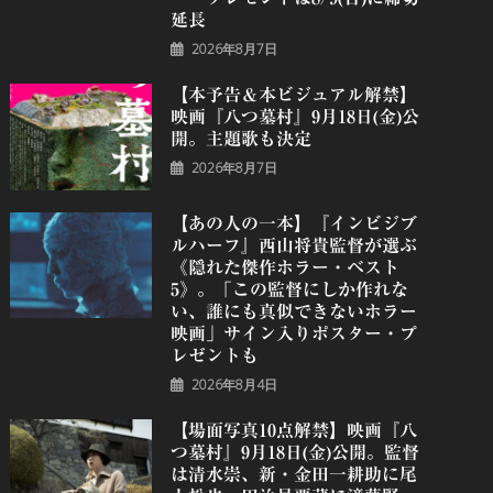
延長
2026年8月7日
【本予告＆本ビジュアル解禁】
映画『八つ墓村』9月18日(金)公
開。主題歌も決定
2026年8月7日
【あの人の一本】『インビジブ
ルハーフ』⻄⼭将貴監督が選ぶ
《隠れた傑作ホラー・ベスト
5》。「この監督にしか作れな
い、誰にも真似できないホラー
映画」サイン入りポスター・プ
レゼントも
2026年8月4日
【場面写真10点解禁】映画『八
つ墓村』9月18日(金)公開。監督
は清水崇、新・金田一耕助に尾