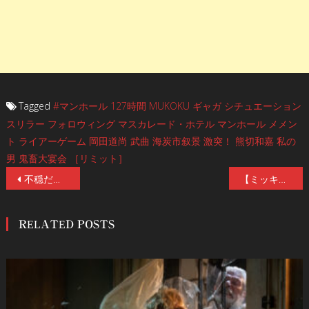
Tagged
#マンホール
127時間
MUKOKU
ギャガ
シチュエーション
スリラー
フォロウィング
マスカレード・ホテル
マンホール
メメン
ト
ライアーゲーム
岡田道尚
武曲
海炭市叙景
激突！
熊切和嘉
私の
男
鬼畜大宴会
［リミット］
投
不穏だがスタイリッシュな日本版ポスターが完成！ゾンビ映画の原点にして金字塔『ナイト・オブ・ザ・リビングデッド 4Kリマスター版』6／17（金）公開
【ミッキー・ロークからのコメント】戦慄のオカルト・アクション・ホラー『ウォーハント 魔界戦線』５／27(金)公開！
稿
RELATED POSTS
ナ
ビ
ゲ