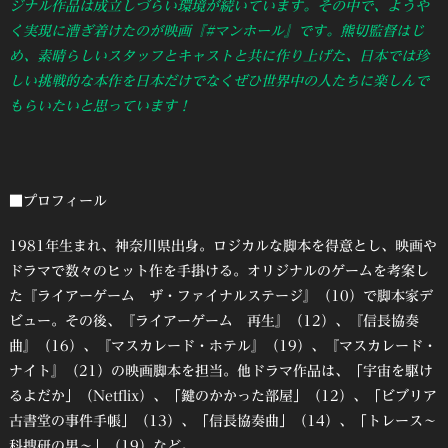
ジナル作品は成立しづらい環境が続いています。その中で、ようや
く実現に漕ぎ着けたのが映画『#マンホール』です。熊切監督はじ
め、素晴らしいスタッフとキャストと共に作り上げた、日本では珍
しい挑戦的な本作を日本だけでなくぜひ世界中の人たちに楽しんで
もらいたいと思っています！
■プロフィール
1981年生まれ、神奈川県出身。ロジカルな脚本を得意とし、映画や
ドラマで数々のヒット作を手掛ける。オリジナルのゲームを考案し
た『ライアーゲーム ザ・ファイナルステージ』（10）で脚本家デ
ビュー。その後、『ライアーゲーム 再生』（12）、『信長協奏
曲』（16）、『マスカレード・ホテル』（19）、『マスカレード・
ナイト』（21）の映画脚本を担当。他ドラマ作品は、「宇宙を駆け
るよだか」（Netflix）、「鍵のかかった部屋」（12）、「ビブリア
古書堂の事件手帳」（13）、「信長協奏曲」（14）、「トレース～
科捜研の男～」（19）など。