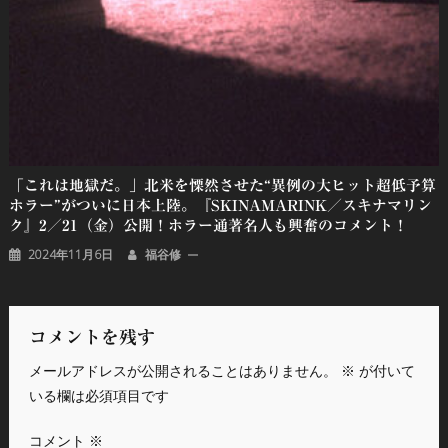
「これは地獄だ。」北米を慄然させた“異例の大ヒット超低予算
ホラー”がついに日本上陸。『SKINAMARINK／スキナマリン
ク』2／21（金）公開！ホラー通著名人も興奮のコメント！
2024年11月6日
福谷修
コメントを残す
メールアドレスが公開されることはありません。
※
が付いて
いる欄は必須項目です
コメント
※