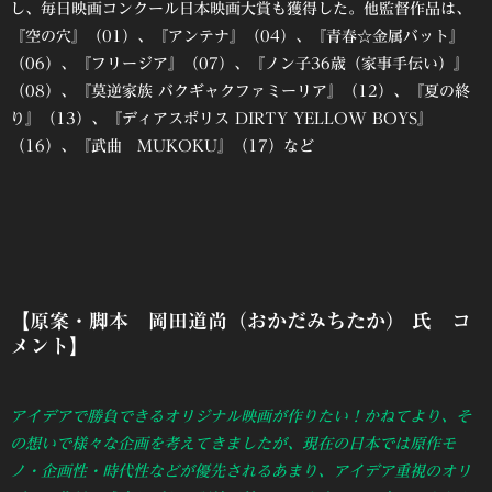
し、毎日映画コンクール日本映画大賞も獲得した。他監督作品は、
『空の穴』（01）、『アンテナ』（04）、『青春☆金属バット』
（06）、『フリージア』（07）、『ノン子36歳（家事手伝い）』
（08）、『莫逆家族 バクギャクファミーリア』（12）、『夏の終
り』（13）、『ディアスポリス DIRTY YELLOW BOYS』
（16）、『武曲 MUKOKU』（17）など
【原案・脚本 岡田道尚（おかだみちたか） 氏 コ
メント】
アイデアで勝負できるオリジナル映画が作りたい！かねてより、そ
の想いで様々な企画を考えてきましたが、現在の日本では原作モ
ノ・企画性・時代性などが優先されるあまり、アイデア重視のオリ