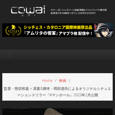
Skip
to
content
WEB映画マガジン「cowai コ
ホラー、SF、ファンタジーの最新情報＆クリエイティブの舞台裏
ワイ」
Home
映画
監督・熊切和嘉 × 原案&脚本・岡田道尚によるオリジナルシチュエ
ーションスリラー『#マンホール』2023年2月公開