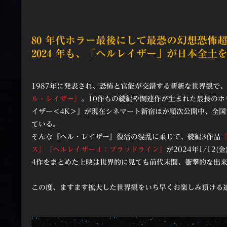
80 年代ホラー最後にして最恐の幻想恐怖
2024 年も、「ヘルレイザー」が日本全土
1987年に発表され、恐怖と官能が交錯する斬新な世界観で
ル・レイザー』
。10作もの続編や関連作が生まれた最長の
イザー＜4K＞』が現在シネマート新宿ほか順次公開中、全
ている。
そんな『ヘル・レイザー』復活の混乱に乗じて、続編3作品
ス』『ヘルレイザー４：ブラッドライン』
が2024年1/1
4作をまとめた上映は世界的に見ても前代未聞、衝撃的な出
この度、ますます拡大した世界観をいち早くお楽しみ頂ける