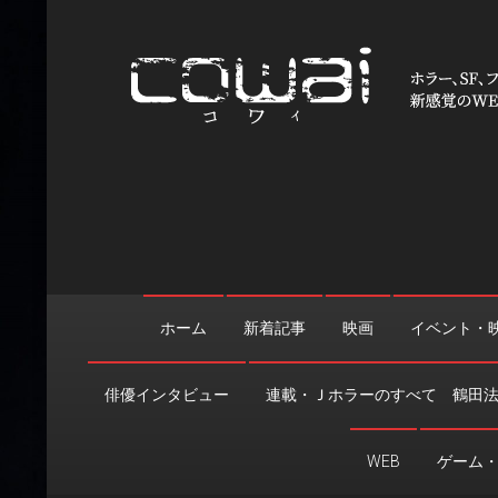
Skip
to
content
WEB映画マガジン「cowai
ホラー、SF、ファンタジーの最新情報＆クリエイティブの舞
ホーム
新着記事
映画
イベント・
俳優インタビュー
連載・Ｊホラーのすべて 鶴田
WEB
ゲーム