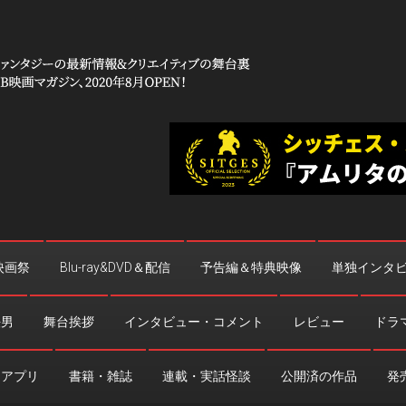
 コワイ」
台裏
映画祭
Blu-ray&DVD＆配信
予告編＆特典映像
単独インタ
法男
舞台挨拶
インタビュー・コメント
レビュー
ドラ
・アプリ
書籍・雑誌
連載・実話怪談
公開済の作品
発売