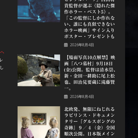
貴監督が選ぶ《隠れた傑
作ホラー・ベスト5》。
「この監督にしか作れな
い、誰にも真似できない
ホラー映画」サイン入り
ポスター・プレゼントも
2026年8月4日
ヘ
【場面写真10点解禁】映
レ
画『八つ墓村』9月18日
し
(金)公開。監督は清水崇、
新・金田一耕助に尾上松
也、田治見要蔵に滝藤賢
ー
一。
2026年8月4日
北欧発、無限にねじれる
ラビリンス・ドキュメン
タリー『グルスポングの
奇跡』９／４（金）全国
順次公開。日本版メイン