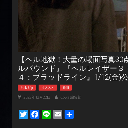
【ヘル地獄！大量の場面写真30
ルバウンド』『ヘルレイザー３
４：ブラッドライン』1/12(金)
Pick-Up
オススメ
映画
2023年12月22日
Cowai編集部
Twitter
Facebook
Line
Email
共
有