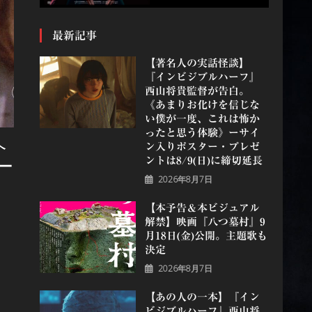
最新記事
【著名人の実話怪談】
『インビジブルハーフ』
⻄⼭将貴監督が告白。
《あまりお化けを信じな
い僕が一度、これは怖か
ったと思う体験》ーサイ
ヘ
ン入りポスター・プレゼ
ントは8/9(日)に締切延長
ー
2026年8月7日
【本予告＆本ビジュアル
解禁】映画『八つ墓村』9
月18日(金)公開。主題歌も
決定
2026年8月7日
【あの人の一本】『イン
ビジブルハーフ』⻄⼭将