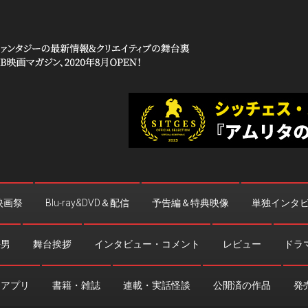
 コワイ」
台裏
映画祭
Blu-ray&DVD＆配信
予告編＆特典映像
単独インタ
法男
舞台挨拶
インタビュー・コメント
レビュー
ドラ
・アプリ
書籍・雑誌
連載・実話怪談
公開済の作品
発売