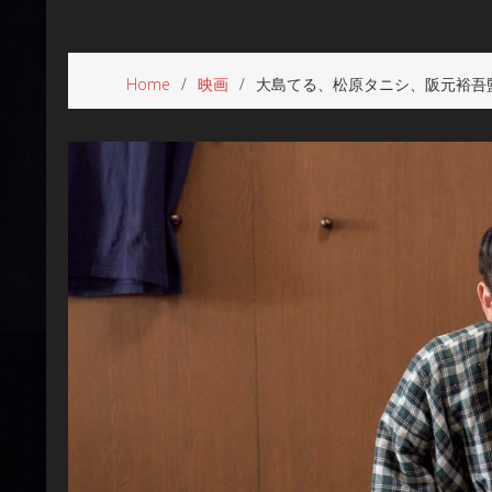
Home
映画
大島てる、松原タニシ、阪元裕吾監