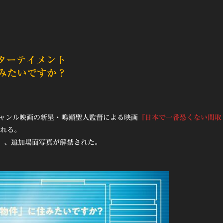
ンターテイメント
みたいですか？
ジャンル映画の新星・鳴瀬聖人監督による映画
『日本で一番恐くない間取
される。
.）、追加場面写真が解禁された。