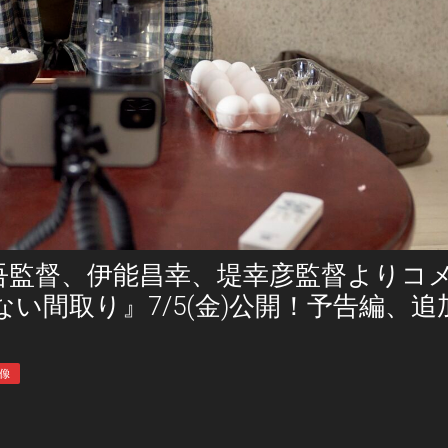
吾監督、伊能昌幸、堤幸彦監督よりコ
い間取り』7/5(金)公開！予告編、追
像