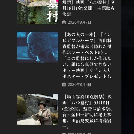
解禁】映画『八つ墓村』9
月18日(金)公開。主題歌も
決定
2026年8月7日
【あの人の一本】『イン
ビジブルハーフ』⻄⼭将
貴監督が選ぶ《隠れた傑
作ホラー・ベスト5》。
「この監督にしか作れな
い、誰にも真似できない
ホラー映画」サイン入り
ポスター・プレゼントも
2026年8月4日
【場面写真10点解禁】映
画『八つ墓村』9月18日
(金)公開。監督は清水崇、
新・金田一耕助に尾上松
也、田治見要蔵に滝藤賢
一。