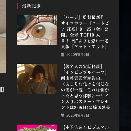
最新記事
『パージ』監督最新作。
サイコホラー『ユートピ
ア 狂宴』9／25（金）公
開。全米 TOP10 入
り！“死”よりも恐い―老
人版『ゲット・アウト』
2026年8月9日
【著名人の実話怪談】
『インビジブルハーフ』
⻄⼭将貴監督が告白。
メ
《あまりお化けを信じな
加
い僕が一度、これは怖か
ったと思う体験》ーサイ
ン入りポスター・プレゼ
ントは8/9(日)に締切延長
2026年8月7日
【本予告＆本ビジュアル