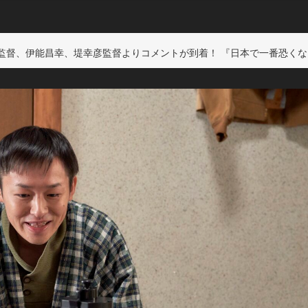
督、伊能昌幸、堤幸彦監督よりコメントが到着！ 『日本で一番恐くない