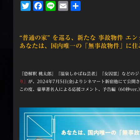
Twitter
Facebook
Line
Email
共
有
“普通の家” を巡る、新たな 事故物件 エ
あなたは、国内唯一の「無事故物件」に住
『恐解釈 桃太郎』『温泉しかばね芸者』『女囚霊』などの
り』
が、2024年7月5日(金)よりシネマート新宿他にて公開
この度、豪華著名人による応援コメント、予告編（60秒ver