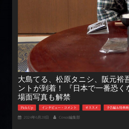
大島てる、松原タニシ、阪元裕
ントが到着！ 『日本で一番恐くな
場面写真も解禁
Pick-Up
インタビュー・コメント
オススメ
予告編＆特典映
2024年6月28日
Cowai編集部