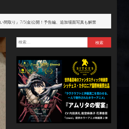
間取り』7/5(金)公開！予告編、追加場面写真も解禁
検
索: