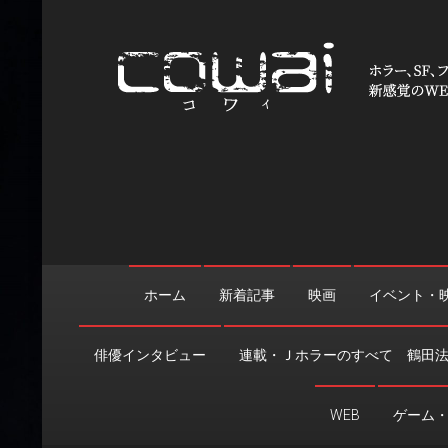
Skip
to
content
WEB映画マガジン「cowai
ホラー、SF、ファンタジーの最新情報＆クリエイティブの舞
ホーム
新着記事
映画
イベント・
俳優インタビュー
連載・Ｊホラーのすべて 鶴田
WEB
ゲーム