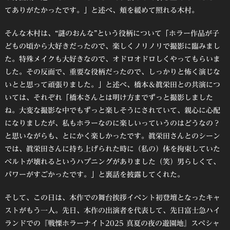
てありがたかったです。」と述べ、頬を緩めて照れる木村。
そんな木村は、“謎のおんな”という役柄について「ホラー作品が子
どもの頃から大好きだったので、楽しくノリノリで撮影に臨みまし
た。特殊メイクも大好きなので、オドロオドロしくやってもらいま
した。その反面で、重要な役柄だったので、しっかりと怖く演じな
いとと思って頑張りました。」と述べ、橋本＆眞栄田との共演につ
いては、それぞれ「橋本さんとは明け方までずっと撮影しました
ね。大変な撮影な中でもずっと楽しそうにされていて、親心に心配
になりましたが、私もホラーなのに楽しいっていうのはどうなの？
と思いながらも、とにかく楽しかったです。眞栄田さんとのシーン
では、眞栄田さんに持ち上げられた時に（私の）体を拘束していた
ベルトが壊れるというハプニングがありました（笑）男らしくて、
パワーがすごかったです。」と裏話を披露してくれた。
そして、この日は、本作での舞台挨拶イベント初登壇となったキャ
ストがもう一人。先日、本作の出演者を代表して、先日富士急ハイ
ランドでの『戦慄ホラーナイト2025 真夏の夜の遊園地』スペシャ