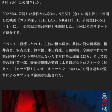
5日（金）に公開された。
2022年に公開した前作から約3年。9月5日（金）に満を持して公開
した映画『カラダ探し THE LAST NIGHT』は、公開翌日の6日
（土）に、「公開記念舞台挨拶」を開催した。今回はそのリポート
を紹介する。
イベントに登壇したのは、主演の橋本環奈、共演の眞栄田郷敦、櫻
井海音、安斉星来、鈴木福、本田真凜、吉田剛明、今回が本作での
舞台挨拶イベント初登壇となった木村佳乃と那須ほほみ、そして監
督の羽住英一郎。豪華俳優陣＆監督による贅沢なクロストークに加
えて、『カラダ探し』のキーキャラクター“赤い人”を引き連れた監
督によるサプライズ企画が実施された。