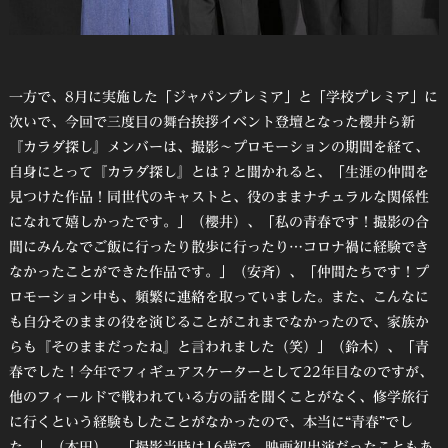
一方で、8月に実施した「ジャパンプレミア」と「学校プレミア」に
次いで、今回で三度目の舞台挨拶イベント登壇となった櫻井ら新
『カラダ探し』メンバーは、撮影～プロモーションの期間を経て、
自身にとって『カラダ探し』とは？と聞かれると、「生涯の仲間を
見つけた作品！同世代のキャストと、役のままナチュラルな関係性
になれて嬉しかったです。」（櫻井）、「私の青春です！撮影の合
間にみんなでご飯に行ったり散歩に行ったり…コロナ禍に経験でき
なかったことができた作品です。」（安斉）、「仲間たちです！プ
ロモーション中も、頻繁に連絡を取っていました。また、こんなに
も自分そのままの役を演じることがこれまでなかったので、家族か
らも『そのままだったね』と言われました（笑）」（鈴木）、「青
春でした！今年でフィギュアスケーターとして22年目なのですが、
他のフィールドで戦われている方の話を聞くことがなく、修学旅行
に行くという経験もしたことがなかったので、本当に“青春”でし
た。」（本田）、「撮影当時は16歳で、映画初出演だったこともあ