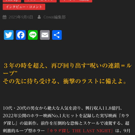
インタビュー・コメント
2025年9月6日
Cowai編集部
Twitter
Facebook
Line
Email
共
有
３年の時を超え、再び回り出す“呪いの連鎖＝ル
ープ”
その先に待ち受ける、衝撃のラストに備えよ。
10代・20代の男女から絶大な人気を誇り、興行収入11.8億円、
2022年公開のホラー映画No.1大ヒットを記録した実写映画『カラ
ダ探し』の最新作。前作を圧倒的な恐怖とスケールで凌駕する、超
刺激的ループ型ホラー
『カラダ探し THE LAST NIGHT』
は、9月