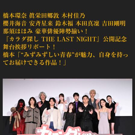
橋本環奈 眞栄田郷敦 木村佳乃
櫻井海音 安斉星来 鈴木福 本田真凜 吉田剛明
那須ほほみ 豪華俳優陣勢揃い！
『カラダ探し THE LAST NIGHT』公開記念
舞台挨拶リポート！
橋本「“みずみずしい青春”が魅力、自身を持っ
てお届けできる作品！」