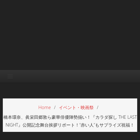
Home
イベント・映画祭
橋本環奈、眞栄田郷敦ら豪華俳優陣勢揃い！『カラダ探し THE LAST
NIGHT』公開記念舞台挨拶リポート！“赤い人”もサプライズ祝福！