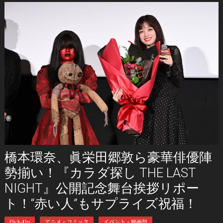
橋本環奈、眞栄田郷敦ら豪華俳優陣
勢揃い！『カラダ探し THE LAST
NIGHT』公開記念舞台挨拶リポー
ト！“赤い人”もサプライズ祝福！
Pick-Up
アニメ・コミック
イベント・映画祭