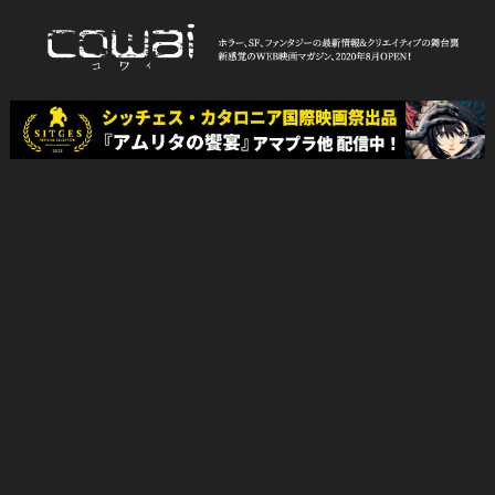
Skip
to
content
WEB映画マガジン「cowai コ
ホラー、SF、ファンタジーの最新情報＆クリエイティブの舞台裏
ワイ」