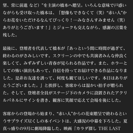
望、常に前進 など）”を主演の橋本へ贈呈。いろんな意味で戸惑い
ながらも受け取った橋本は、「想像もできなくて（笑）“赤い人”か
らお花をいただけるなんてびっくり！…みなさんすみません（笑）
ありがとうございます！」とジョークも交えながら、感謝の言葉を
残した。
最後に、登壇者を代表して橋本が「あっという間に時間が過ぎて、
終わるのがさみしいです。スクリーンの中でも共演者みんな仲良く
楽しくて、みずみずしい青春が見られる作品です。また、ホラーと
しての怖い演出もあって、自信を持ってお届けできる作品になりま
した。是非お友達を誘って、何度も観てほしいです。本日はありが
とうございました。」と挨拶し、客席からは温かい拍手が贈られ
た。そして、登壇者全員がステージ下のカメラに設置されたアクリ
ルパネルにサインを書き、観客に笑顔で応えて会場を後にした。
客席からの登場から始まり、“赤い人”からの花束贈呈で終わるとい
うサプライズ尽くしの本イベントは、大盛況の中幕を下ろした。夏
真っ盛りの9月に劇場降臨した、映画『カラダ探し THE LAST