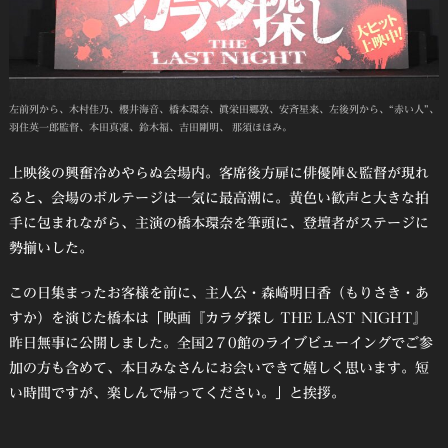
左前列から、木村佳乃、櫻井海音、橋本環奈、眞栄田郷敦、安斉星来、左後列から、“赤い人”、
羽住英一郎監督、本田真凜、鈴木福、吉田剛明、 那須ほほみ。
上映後の興奮冷めやらぬ会場内。客席後方扉に俳優陣＆監督が現れ
ると、会場のボルテージは一気に最高潮に。黄色い歓声と大きな拍
手に包まれながら、主演の橋本環奈を筆頭に、登壇者がステージに
勢揃いした。
この日集まったお客様を前に、主人公・森崎明日香（もりさき・あ
すか）を演じた橋本は「映画『カラダ探し THE LAST NIGHT』
昨日無事に公開しました。全国2７0館のライブビューイングでご参
加の方も含めて、本日みなさんにお会いできて嬉しく思います。短
い時間ですが、楽しんで帰ってください。」と挨拶。