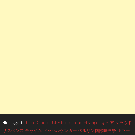
Tagged
Chime
Cloud
CURE
Roadstead
Stranger
キュア
クラウド
サスペンス
チャイム
ドッペルゲンガー
ベルリン国際映画祭
ホラー