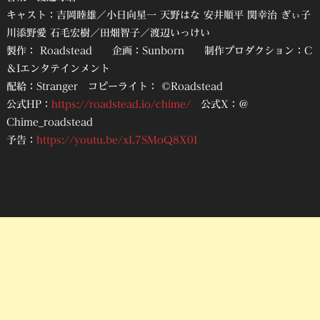
キャスト：吉岡睦雄／小日向星一 天野はな 安井順平 関幸治 ぎぃ子
川添野愛 石毛宏樹／田畑智子／渡辺いっけい
製作： Roadstead 企画：Sunborn 制作プロダクション：C
＆Iエンタテインメント
配給：Stranger コピーライト： ©Roadstead
公式HP：
https://roadstead.io/chime/
公式X：＠
Chime_roadstead
予告：
https://youtu.be/xL7SMoQ8X0I