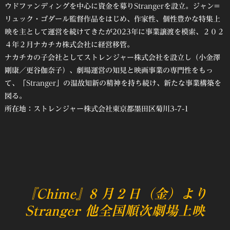
ウドファンディングを中心に資金を募りStrangerを設立。ジャン=
リュック・ゴダール監督作品をはじめ、作家性、個性豊かな特集上
映を主として運営を続けてきたが2023年に事業譲渡を模索、２０２
４年２月ナカチカ株式会社に経営移管。
ナカチカの子会社としてストレンジャー株式会社を設立し（小金澤
剛康／更谷伽奈子）、劇場運営の知見と映画事業の専門性をもっ
て、「Stranger」の温故知新の精神を持ち続け、新たな事業構築を
図る。
所在地：ストレンジャー株式会社東京都墨田区菊川3-7-1
『Chime』8 月２日（金）より
Stranger 他全国順次劇場上映