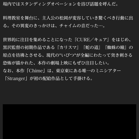
場内ではスタンディングオベーションを浴び話題を呼んだ。
料理教室を舞台に、主人公の松岡が変容していき驚くべき行動に出
る。その異変のきっかけは、チャイムの音だった…。
世界的に注目を集めることになった『CURE／キュア』をはじめ、
黒沢監督の初期作品である『カリスマ』『蛇の道』『蜘蛛の瞳』の
原点を彷彿とさせる、現代の‟いびつ“が全編にわたって突き刺さる
恐怖が描かれた、本作の劇場上映にもぜひ注目したい。
なお、本作「Chime」は、東京東にある唯一のミニシアター
「Stranger」が初の配給作品として手掛ける。