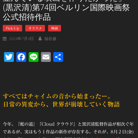
(黒沢清)第74回ベルリン国際映画祭
公式招待作品
Pick-Up
オススメ
映画
2024年7月4日
福谷修
Twitter
Facebook
Line
Email
共
有
すべてはチャイムの音から始まったー。
日常の異変から、世界が崩壊していく物語
今年、『蛇の道』『Cloud クラウド』と黒沢清監督作品が相次ぐ年
であるが、実はもう１作品の新作が存在する。それが、8月２日(金)