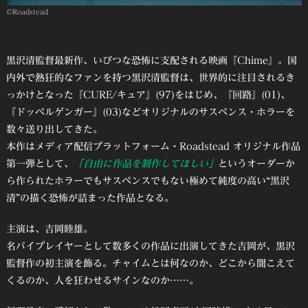
©Roadstead
黒沢清監督最新作、いびつな恐怖に支配される映画『Chime』。国
内外で熱狂的なファンを持つ黒沢清監督は、世界的に注目されるき
っかけとなった『CURE/キュア』(97)をはじめ、『回路』(01)、
『ドッペルゲンガー』(03)などオリジナルのサスペンス・ホラーを
数々送り出してきた。
本作はメディア配信プラットフォーム・Roadstead オリジナル作品
第一弾として、
「自由に作品を制作してほしい」
というオーダーか
ら作られたホラーでもサスペンスでもない極めて純度の高い“黒沢
清”の描く恐怖が詰まった作品となる。
主演は、吉岡睦雄。
名バイプレイヤーとして数多くの作品に出演してきた吉岡が、黒沢
監督作の初主演を飾る。チャイムとは何なのか、どこから聞こえて
くるのか、人を狂わせるサインなのか……。