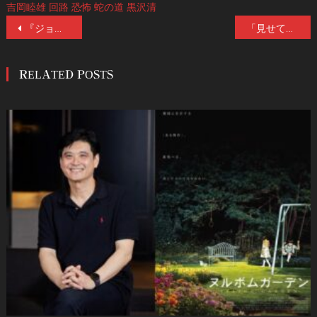
吉岡睦雄
回路
恐怖
蛇の道
黒沢清
投
『ジョン・ウィック』制作スタッフ×ジョーダン・ピール(『ゲット・アウト』『NOPE／ノープ』)プロデュースの話題作『モンキーマン』8/23(金)公開！予告映像＆ポスター解禁！
「見せてやる、極上の地獄をーー」戦慄の本予告編&本ポスター&新規場面写真7点解禁！原作・押切蓮介×監督・⽩⽯晃⼠による驚愕ホラー『サユリ』8/23(金)公開！
稿
RELATED POSTS
ナ
ビ
ゲ
ー
シ
ョ
ン