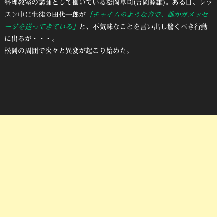
料理教室の講師として働いている松岡卓司(吉岡睦雄)。ある日、レッ
スン中に生徒の田代一郎が
「チャイムのような音で、誰かがメッセ
ージを送ってきている」
と、不気味なことを言い出し驚くべき行動
に出るが・・・。
松岡の周囲で次々と異変が起こり始めた。